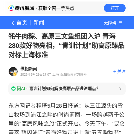
· 获取全网一手热点
打开
首页
新闻
无障碍
牦牛肉粽、高原三文鱼组团入沪 青海
280款好物亮相，“青训计划”助高原臻品
对标上海标准
纵相新闻
关注
2026年5月29日17:07
上海
纵相新闻官方账号
问AI
·
青训计划如何解决高原产品进沪痛点？
东方网记者程琦5月28日报道：从三江源头的雪
山牧场到浦江之畔的时尚商圈，一场跨越两千公
里的“高原风味之旅”正式开启。今天下午，“昆仑
菁萃 耀闪浦江”青海好物走进上海“五五购物节”