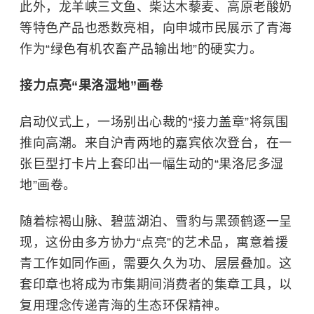
此外，龙羊峡三文鱼、柴达木藜麦、高原老酸奶
等特色产品也悉数亮相，向申城市民展示了青海
作为“绿色有机农畜产品输出地”的硬实力。
接力点亮“果洛湿地”画卷
启动仪式上，一场别出心裁的“接力盖章”将氛围
推向高潮。来自沪青两地的嘉宾依次登台，在一
张巨型打卡片上套印出一幅生动的“果洛尼多湿
地”画卷。
随着棕褐山脉、碧蓝湖泊、雪豹与黑颈鹤逐一呈
现，这份由多方协力“点亮”的艺术品，寓意着援
青工作如同作画，需要久久为功、层层叠加。这
套印章也将成为市集期间消费者的集章工具，以
复用理念传递青海的生态环保精神。