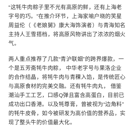
“这牦牛肉粽子里不光有高原的鲜，还有上海老
字号的巧。”在推介环节，上海家喻户晓的笑星
周益伦（《老娘舅》康大海饰演者）与青海知名
主持人王雪搭档，将高原风物讲出了浓浓的烟火
气。
两人重点推荐了几款“青沪联姻”的跨界爆款，一
个是五芳斋牦牛肉粽， 中华老字号与果洛企业
的合作结晶，将牦牛肉与青稞入馅，是传统匠心
与高原食材的完美交融。还有牦牛肉丸， 借鉴
潮汕手工工艺，口感Q弹且富含高蛋白，目前已
成功出口香港。以及牦尊膏，曾被视为“边角料”
的牦牛皮骨，如今被研发为高价值的营养品，实
现了整头牛的价值最大化。