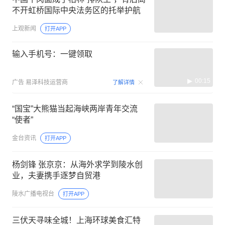
不开虹桥国际中央法务区的托举护航
上观新闻
打开APP
输入手机号：一键领取
00:15
广告
易泽科技运营商
了解详情
“国宝”大熊猫当起海峡两岸青年交流
“使者”
金台资讯
打开APP
杨剑锋 张京京：从海外求学到陵水创
业，夫妻携手逐梦自贸港
陵水广播电视台
打开APP
三伏天寻味全城！上海环球美食汇特