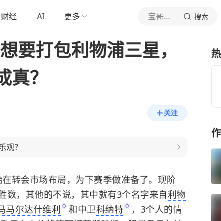
财经
AI
更多
宝哥爱足球
搜索
，想要打包利物浦三星，
热
成真？
关注
作
乐观？
始在转会市场布局，为下赛季做准备了。现阶
胜数，其他的不说，其中就有3个名字来自
利物
马马尔达什维利
和中卫
科纳特
，3个人的情