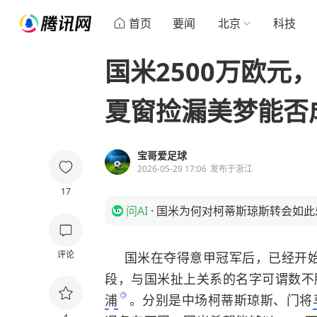
首页
要闻
北京
科技
国米2500万欧元
夏窗捡漏美梦能否
宝哥爱足球
2026-05-29 17:06
发布于
浙江
17
问AI
·
国米为何对柯蒂斯琼斯转会如此
评论
国米在夺得意甲冠军后，已经开
段，与国米扯上关系的名字可谓数不
浦
。分别是中场柯蒂斯琼斯、门将