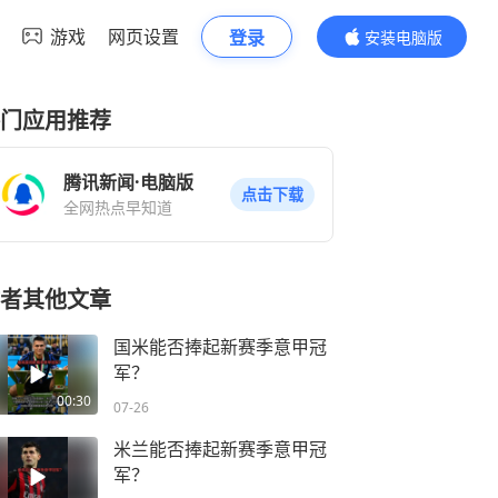
游戏
网页设置
登录
安装电脑版
内容更精彩
门应用推荐
腾讯新闻·电脑版
点击下载
全网热点早知道
者其他文章
国米能否捧起新赛季意甲冠
军？
00:30
07-26
米兰能否捧起新赛季意甲冠
军？