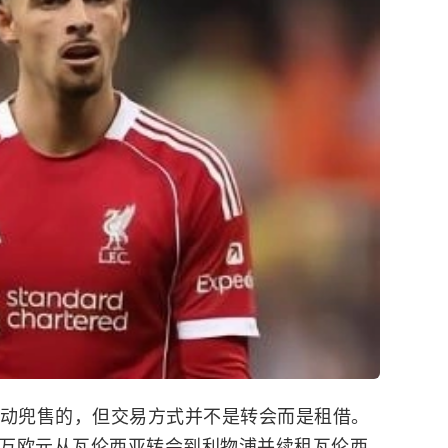
动兜售的，但交易方式并不是转会而是租借。
000万欧元从瓦伦西亚转会到利物浦并续租瓦伦西