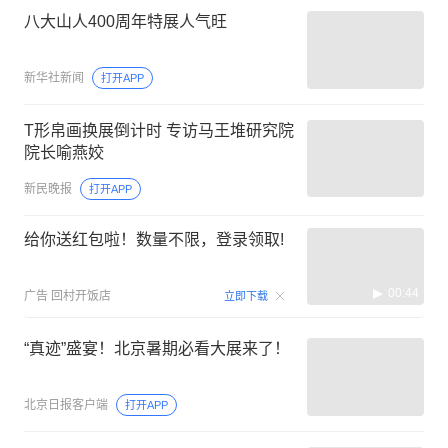
八大山人400周年特展人气旺
新华社新闻
打开APP
T形帛画换展倒计时 专访马王堆研究院
院长喻燕姣
新民晚报
打开APP
给你送红包啦！数量不限，登录领取!
00:44
广告
回村开饭店
立即下载
“真迹”盛宴！北京暑期必看大展来了！
北京日报客户端
打开APP