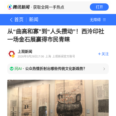
· 获取全网一手热点
打开
首页
新闻
无障碍
从“曲高和寡”到“人头攒动”！西泠印社
一场金石展赢得市民青睐
上观新闻
关注
2026年5月29日17:06
上海
上观新闻官方账号
问AI
·
公众热情折射出哪些传统文化新趋势？