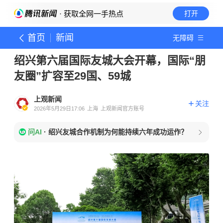
· 获取全网一手热点
打开
首页
新闻
无障碍
绍兴第六届国际友城大会开幕，国际“朋
友圈”扩容至29国、59城
上观新闻
关注
2026年5月29日17:06
上海
上观新闻官方账号
问AI
·
绍兴友城合作机制为何能持续六年成功运作？