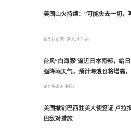
美国山火持续：“可能失去一切，
新华社新闻
1评论
3小时前
台风“白海豚”逼近日本南部，给
强降雨天气，预计海浪也将增高，
轻伤，鹿儿岛县上万户停电
湖北头条
3小时前
美国撤销巴西驻美大使签证 卢拉
巴敌对措施