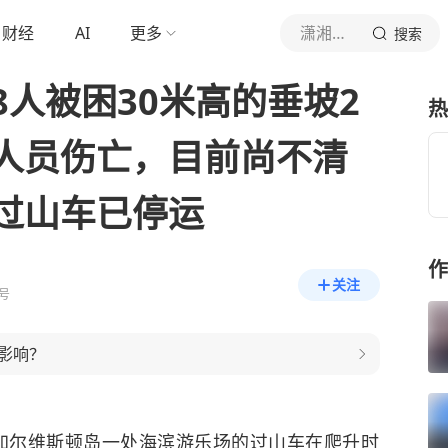
财经
AI
更多
潇湘晨报
搜索
人被困30米高的垂坡2
热
人员伤亡，目前尚不清
过山车已停运
作
关注
号
影响？
州加尔维斯顿岛一处海滨游乐场的过山车在爬升时