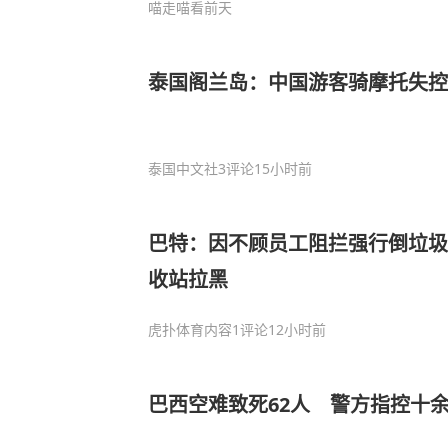
喵走喵看
前天
泰国阁兰岛：中国游客骑摩托失控
泰国中文社
3评论
15小时前
巴特：因不顾员工阻拦强行倒垃圾
收站拉黑
虎扑体育内容
1评论
12小时前
巴西空难致死62人 警方指控十