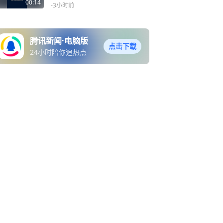
湘潭队2:1岳阳队！
00:14
-3小时前
腾讯新闻·电脑版
点击下载
24小时陪你追热点