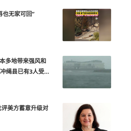
再也无家可回”
日本多地带来强风和
冲绳县已有3人受
批评美方蓄意升级对