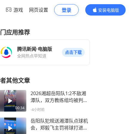
游戏
网页设置
登录
安装电脑版
内容更精彩
门应用推荐
腾讯新闻·电脑版
点击下载
全网热点早知道
者其他文章
2026湘超岳阳队1:2不敌湘
潭队，双方教练组均被判
罚，火药味十足
00:34
-4小时前
岳阳队犯规送湘潭队点球机
会，郑毅飞主罚将球打进，