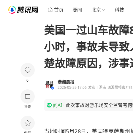
首页
要闻
北京
科技
美国一过山车故障8
小时，事故未导致
楚故障原因，涉事
0
潇湘晨报
2026-05-29 17:06
发布于
湖南
潇湘晨报官方账
问AI
·
此次事故对游乐场安全监管有何
评论
当地时间5月28日，美国得克萨斯