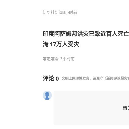
新华社新闻
3小时前
印度阿萨姆邦洪灾已致近百人死亡 
淹 17万人受灾
喵走喵看
-3小时前
评论
0
文明上网理性发言，请遵守
《新闻评论服务
请