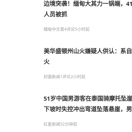
边境突袭！缅甸大其力一锅端，4
人员被抓
缅甸中文君
4评论
5小时前
美华盛顿州山火嫌疑人供认：系自
火
封面新闻
1评论
2小时前
51岁中国男游客在泰国骑摩托坠
下坡时失控冲出弯道坠落悬崖，男
儿受伤被送医治疗
红星新闻
52分钟前