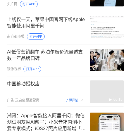
央广网
打开APP
上线仅一天，苹果中国官网下线Apple
智能使用阿里千问
南方都市报
打开APP
AI低俗营销翻车 苏泊尔廉价流量透支
数十年品牌口碑
镜像视界
打开APP
中国移动授权店
00:15
广告
云启创想运营商
了解详情
潮讯：Apple智能接入阿里千问；微信
测试朋友圈AI帮写；小米音箱内测小
爱专家模式；iOS27照片应用新增「由