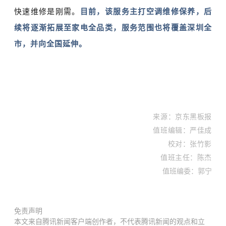
快速维修是刚需。
目前，该服务主打空调维修保养，后
续将逐渐拓展至家电全品类，服务范围也将覆盖深圳全
市，并向全国延伸。
来
源
：京东黑板报
值班编辑：严佳成
校对：张竹影
值班主任：陈杰
值班编委：郭宁
免责声明
本文来自腾讯新闻客户端创作者，不代表腾讯新闻的观点和立