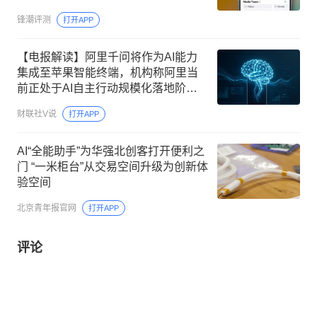
我拍摄」筛选
锋潮评测
打开APP
【电报解读】阿里千问将作为AI能力
集成至苹果智能终端，机构称阿里当
前正处于AI自主行动规模化落地阶
段，这家公司与阿里在AI应用、算力
财联社V说
打开APP
等多个领域订单持续落地
AI“全能助手”为华强北创客打开便利之
门 “一米柜台”从交易空间升级为创新体
验空间
北京青年报官网
打开APP
评论