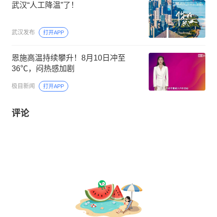
武汉“人工降温”了！
武汉发布
打开APP
恩施高温持续攀升！8月10日冲至
36℃，闷热感加剧
极目新闻
打开APP
评论