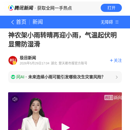
· 获取全网一手热点
打开
首页
新闻
无障碍
神农架小雨转晴再迎小雨，气温起伏明
显需防湿滑
极目新闻
关注
2026年5月29日17:04
湖北
楚天都市报官方账号
问AI
·
未来连续小雨可能引发哪些次生灾害风险？