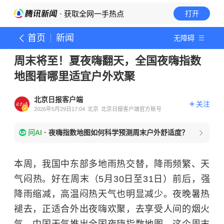
· 获取全网一手热点
打开
首页
新闻
无障碍
周末将至！夏夜嗨翻天，全国夜嗨指数
地图看哪里适宜户外欢聚
北京日报客户端
关注
2026年5月29日17:04
北京
北京日报客户端官方账号
问AI
·
夜嗨指数地图如何科学预测周末户外舒适度？
本周，我国中东部多地雨热交替，降雨频繁、天
气闷热。好在周末（5月30日至31日）前后，强
降雨缩减，高温闷热天气也明显减少。夜晚暑热
褪去，正适合外出夜嗨欢聚，去享受人间的烟火