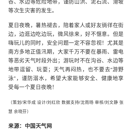
谷、水边等危险地带，谨防山洪、泥石流、滑坡
等次生灾害的发生。
夏日夜晚，暑热褪去，陪着家人或好友徜徉在街
边，边逛边吃边玩，微风徐来，好不惬意。但是
嗨玩儿的同时，安全问题一定不容忽视！尤其是
南方多地正值汛期，大家千万不要在暴雨、雷电
等恶劣天气时段外出；游玩时不在沟谷、水边等
地带逗留、玩耍；天气再闷热，也不要去“游野
泳”，谨防溺水，希望大家能够安全、健康地享
受每一个夏日夜晚！
（策划/宋华成 设计/刘红欣 数据支持/沈雨旸 审核/刘文静 张
慧 余晓芬）
来源：中国天气网