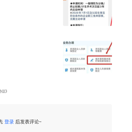
协议》
先
登录
后发表评论~