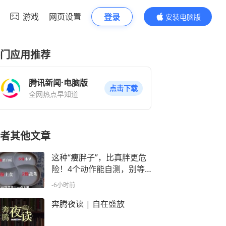
游戏
网页设置
登录
安装电脑版
内容更精彩
门应用推荐
腾讯新闻·电脑版
点击下载
全网热点早知道
者其他文章
这种“瘦胖子”，比真胖更危
险！4个动作能自测，别等
血管堵了才后悔
-6小时前
奔腾夜读 | 自在盛放