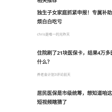
相关推荐
独生子女家庭抓紧申报！专属补助
烦白白吃亏
chris是唯一的光
昨天
住院刷了21块医保卡，结果4万
什么？
养老金计划
3评论
前天
居民医保是市级统筹，想知道咱这
短视频瞎猜了