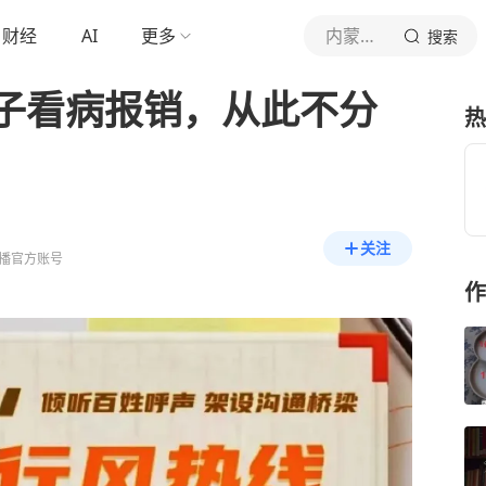
财经
AI
更多
内蒙古新闻广播
搜索
子看病报销，从此不分
热
关注
播官方账号
作