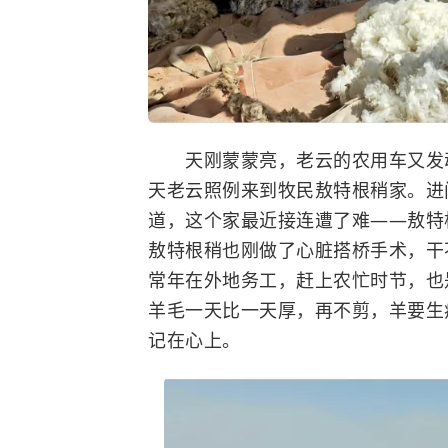
天刚蒙蒙亮，老云的农用车又发动
天老云照例来到牧民敖特根稍家。进
道，这个家最近接连遭了难——敖特
敖特根稍也刚做了心脏搭桥手术，干
常年在外地务工，赶上农忙时节，也
羊毛一天比一天厚，再不剪，羊要生
记在心上。