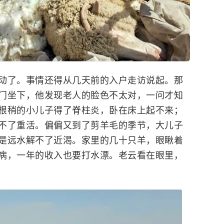
了。事情还得从几天前的入户走访说起。那
门坐下，他发现老人的脸色不太对，一问才知
根稍的小儿子得了脊柱炎，卧在床上起不来；
不了重活。偏偏又到了剪羊毛的季节，大儿子
是远水解不了近渴。家里的几十只羊，眼瞅着
病，一年的收入也要打水漂。老云看在眼里，