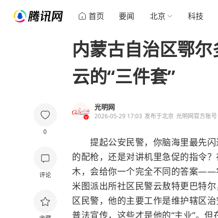
首页
要闻
北京
科技
内蒙古自治区鄂尔
云的“三件套”
光明网
2026-05-29 17:03
发布于
北京
光明网官方账号
0
提起公安民警，你脑海里最先闪过
的配枪，还是对讲机里急促的指令？
木，会给你一个完全不同的答案——
评论
米图派出所社区民警云敖特更巴特尔
区民警，他的主要工作是维护辖区治
普法宣传，这些才是他的“主业”。