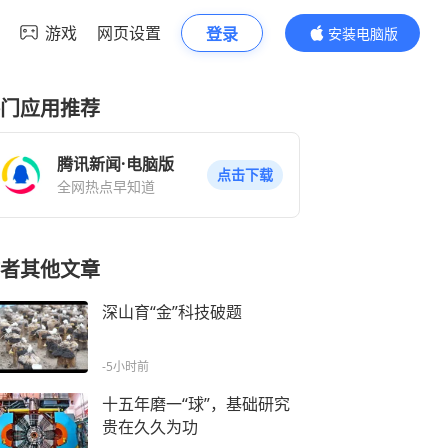
游戏
网页设置
登录
安装电脑版
内容更精彩
门应用推荐
腾讯新闻·电脑版
点击下载
全网热点早知道
者其他文章
深山育“金”科技破题
-5小时前
十五年磨一“球”，基础研究
贵在久久为功