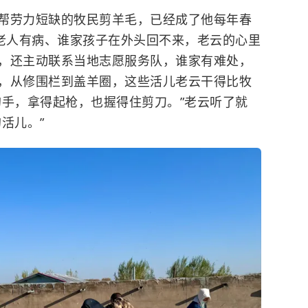
劳力短缺的牧民剪羊毛，已经成了他每年春
家老人有病、谁家孩子在外头回不来，老云的心里
，还主动联系当地志愿服务队，谁家有难处，
，从修围栏到盖羊圈，这些活儿老云干得比牧
的手，拿得起枪，也握得住剪刀。”老云听了就
活儿。”