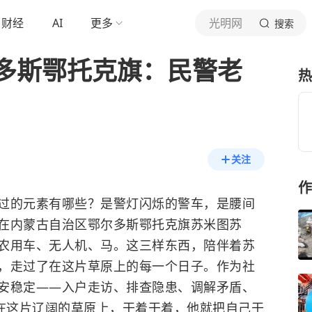
财经
AI
更多
光明网
搜索
多斯鄂托克旗：民警老
热
关注
作
的元素有哪些？是警灯闪烁的警车，是腰间
在内蒙古自治区鄂尔多斯鄂托克旗苏米图苏
农用车、无人机、马。这三样东西，陪伴着苏
，走过了在这片草原上的每一个日子。作为社
安稳定——入户走访、排查隐患、调解矛盾、
但在这片辽阔的草原上，干着干着，他就把自己干