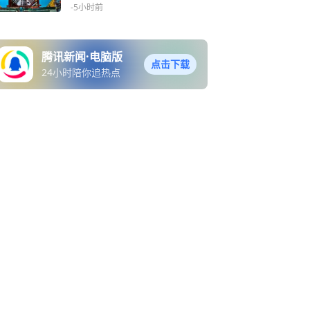
-5小时前
腾讯新闻·电脑版
点击下载
24小时陪你追热点