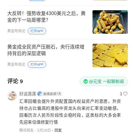
大反转！强势收复4300美元之后，黄
金的下一站是哪里？
黄金布局论
打开APP
黄金成全民资产压舱石，央行连续增
持背后的深层逻辑
黄金布局论
打开APP
评论
9
@元宝 一起聊新闻
好运莲莲
1
汇率回暖会提升外资配置国内权益资产的意愿，外资
持仓占比偏高的港股中资龙头向来对汇率变动敏感，
回看历次人民币阶段性企稳时段，这类标的大多会率
先迎来估值修复行情
腾讯网友
5月29日
回复