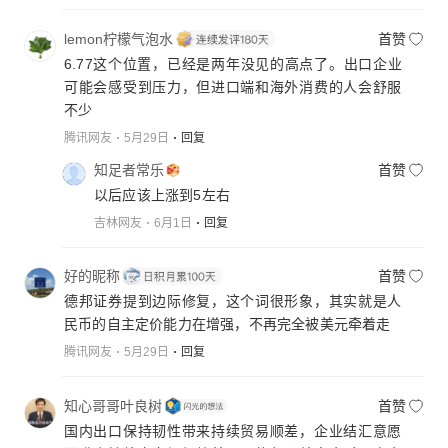
lemon柠檬气泡水
首赞
6.77这个位置，已经是两年没见的高点了。出口企业
可能会感受到压力，但进口端和海外消费的人会舒服
不少
腾讯网友
5月29日
回复
知足者常乐
首赞
以后应该上涨到5左右
吉林网友
6月1日
回复
好的昵称
首赞
德邦证券提到边际修复，这个词很形象，其实就是人
民币的自主定价能力在增强，不再完全被美元牵着走
腾讯网友
5月29日
回复
知心哥哥叶良树
首赞
国内出口保持韧性带来持续贸易顺差，企业结汇意愿