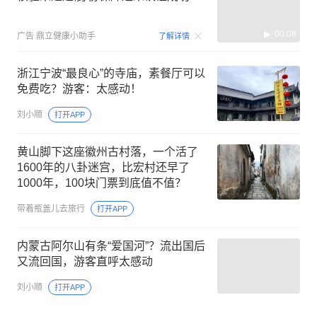
00:08
广告
鼎立健康小助手
了解详情
浙江宁波“最良心”的寺庙，素餐厅可以
免费吃？游客：太感动！
刘小顺
打开APP
黄山脚下这座徽州古村落，一个活了
1600年的八卦迷宫，比宏村还早了
1000年，100块门票到底值不值？
带着瓶盖儿去旅行
打开APP
内蒙古阿尔山有条“爱国河”？流出国后
又流回国，游客直呼太感动
刘小顺
打开APP