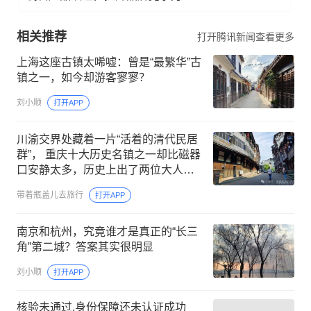
相关推荐
打开腾讯新闻查看更多
上海这座古镇太唏嘘：曾是“最繁华”古
镇之一，如今却游客寥寥？
刘小顺
打开APP
川渝交界处藏着一片“活着的清代民居
群”， 重庆十大历史名镇之一却比磁器
口安静太多，历史上出了两位大人
物，太低调了
带着瓶盖儿去旅行
打开APP
南京和杭州，究竟谁才是真正的“长三
角”第二城？答案其实很明显
刘小顺
打开APP
核验未通过,身份保障还未认证成功