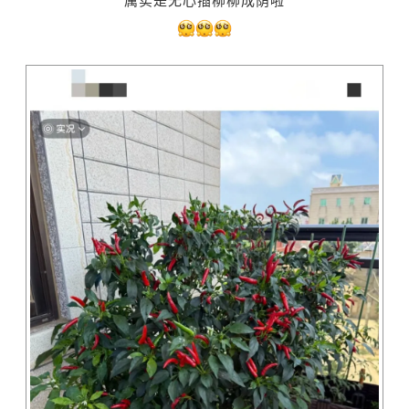
属实是无心插柳柳成荫啦