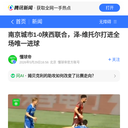
· 获取全网一手热点
打开
首页
新闻
无障碍
南京城市1-0陕西联合，泽-维托尔打进全
场唯一进球
懂球帝
关注
2026年5月29日16:56
北京
懂球帝官方账号
问AI
·
姆贝克利的助攻如何改变了比赛走向？