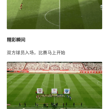
精彩瞬间
双方球员入场，比赛马上开始