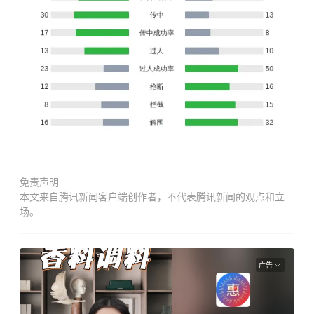
免责声明
本文来自腾讯新闻客户端创作者，不代表腾讯新闻的观点和立
场。
广告