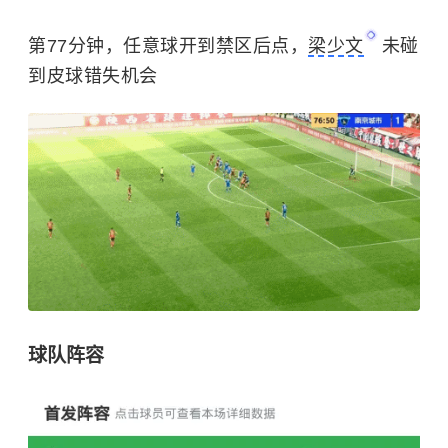
第77分钟，任意球开到禁区后点，
梁少文
未碰
到皮球错失机会
球队阵容