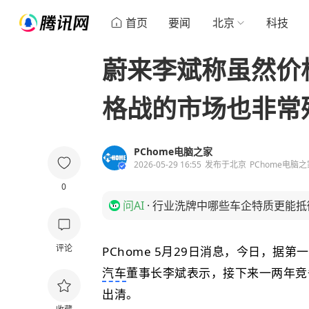
首页
要闻
北京
科技
蔚来李斌称虽然价
格战的市场也非常
PChome电脑之家
2026-05-29 16:55
发布于
北京
PChome电脑
0
问AI
·
行业洗牌中哪些车企特质更能抵
评论
PChome 5月29日消息，今日，据
汽车
董事长李斌表示，接下来一两年竞
出清。