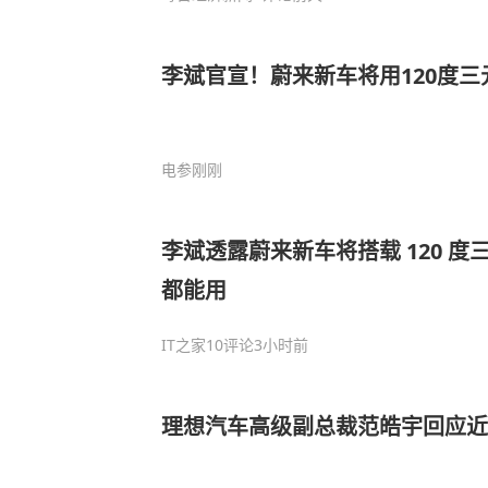
李斌官宣！蔚来新车将用120度三
电参
刚刚
李斌透露蔚来新车将搭载 120 
都能用
IT之家
10评论
3小时前
理想汽车高级副总裁范皓宇回应近