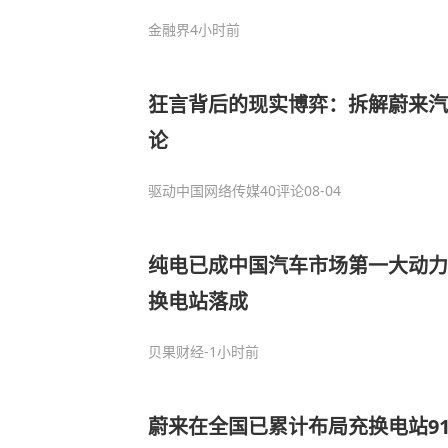
金融界
4小时前
狂言背后的现实博弈：拆解蔚来汽
论
驱动中国网络传媒
40评论
08-04
纯电已成中国汽车市场第一大动力形
换电站落成
贝果财经
-1小时前
蔚来在全国已累计布局充换电站91