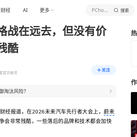
财经
AI
更多
PChome电脑之家
搜索
格战在远去，但没有价
热
残酷
关注
之家官方账号
作
御淘汰风险？
第一财经报道，在2026未来汽车先行者大会上，
蔚来
争会非常残酷，一些落后的品牌和技术都会加快