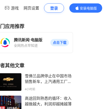
游戏
网页设置
登录
安装电脑版
内容更精彩
门应用推荐
腾讯新闻·电脑版
点击下载
全网热点早知道
者其他文章
雪佛兰品牌停止在中国市场
销售新车，上汽通用工厂不
会停产
4小时前
高途回到熟悉的循环：收入
越做越大，利润却越摊越薄