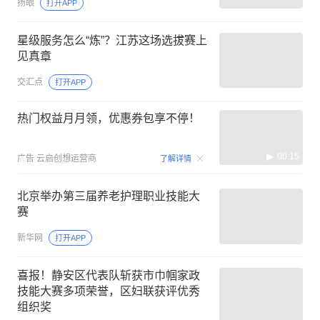
扬眼
打开APP
星级服务怎么“炼”？江苏这场选拔赛上
见真章
交汇点
打开APP
热门权益月月领，优惠券包享不停！
00:15
广告
云启创想运营商
了解详情
北京举办第三届养老护理职业技能大
赛
新华网
打开APP
喜报！静安区代表队斩获市巾帼家政
技能大赛多项荣誉，区妇联获评优秀
组织奖