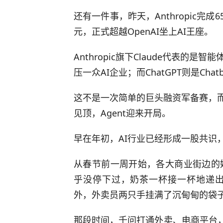
还有一件事，昨天，Anthropic完
元，正式超越OpenAI坐上AI王座。
Anthropic旗下Claude代表的是智
压一众AI企业；而ChatGPT则是Ch
这不是一次简单的巨头融资军备赛，而把
见顶，Agent迎来开局。
早在年初，AI行业已经形成一股共识，2
从春节前一周开始，各大商业街边的
乎没停下过，奶茶一杯接一杯地递
外，外卖员两只手挂满了沉甸甸的袋
那段时间，千问打通外卖、电商平台，