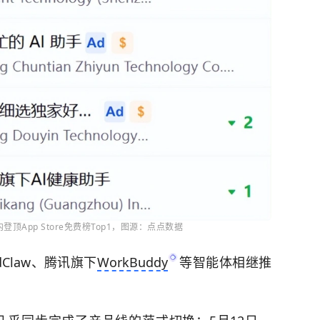
内登顶App Store免费榜Top1，图源：点点数据
dClaw、腾讯旗下
WorkBuddy
等智能体相继推