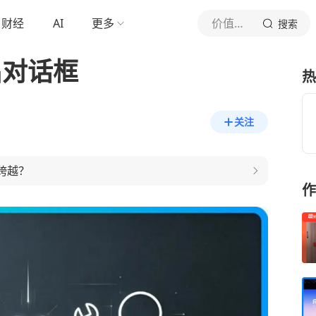
财经
AI
更多
价值星球Planet
搜索
出对话框
热
关注
跨越？
作