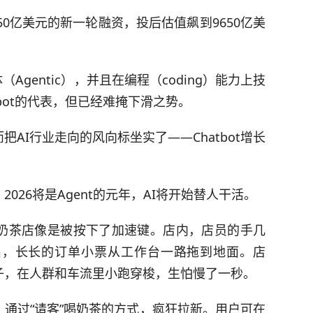
成650亿美元的新一轮融资，投后估值飙到9650亿美
能体（Agentic），并且在编程（coding）能力上技
atbot的代表，但已经难掩下滑之势。
AI行业走向的风向标坐实了——Chatbot增长
026将是Agent的元年，AI将开始替人干活。
奶茶店像是被按下了加速键。店内，店员的手几
出，长长的订单小票从工作台一路拖到地面。店
子，在人群和车流里小跑穿梭，生怕慢了一秒。
通过“请客”喝奶茶的方式，疯狂拉新。用户可在