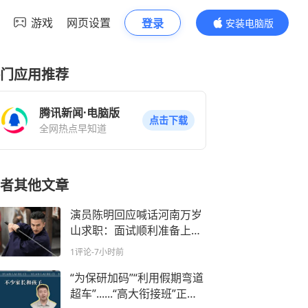
游戏
网页设置
登录
安装电脑版
内容更精彩
门应用推荐
腾讯新闻·电脑版
点击下载
全网热点早知道
者其他文章
演员陈明回应喊话河南万岁
山求职：面试顺利准备上
岗，做NPC让我有安全感
1评论
-7小时前
“为保研加码”“利用假期弯道
超车”......“高大衔接班”正占