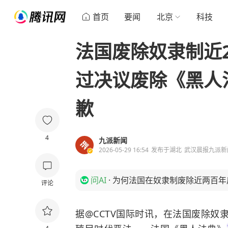
首页
要闻
北京
科技
法国废除奴隶制近
过决议废除《黑人
歉
4
九派新闻
2026-05-29 16:54
发布于
湖北
武汉晨报九派新
问AI
·
为何法国在奴隶制废除近两百年
评论
据@CCTV国际时讯，在法国废除奴