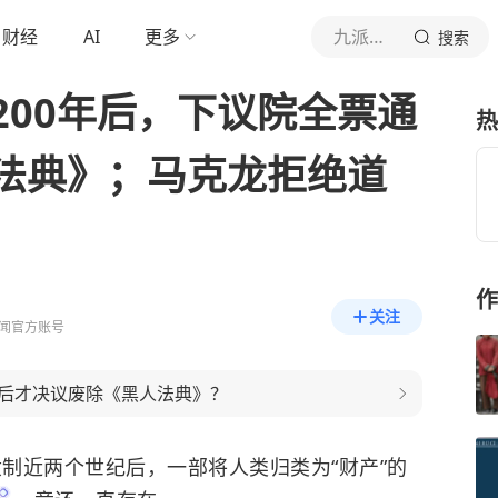
财经
AI
更多
九派新闻
搜索
200年后，下议院全票通
热
法典》；马克龙拒绝道
作
关注
闻官方账号
后才决议废除《黑人法典》？
隶制近两个世纪后，一部将人类归类为“财产”的