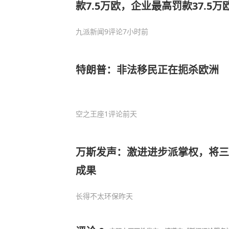
款7.5万欧，企业最高罚款37.5万
九派新闻
9评论
7小时前
特朗普：非法移民正在扼杀欧洲
空之王座
1评论
前天
万斯发声：激进进步派掌权，将三
成果
长得不太环保
昨天