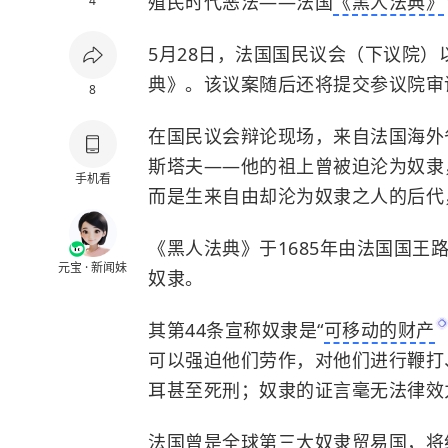
殖民时代恶法——法国
《黑人法典》
4
5月28日，法国国民议会（下议院
典》。该议案随后还将提交参议院审
8
在国民议会辩论现场，来自法国海外
斯塔夫——他的祖上曾被迫沦为奴隶
手机看
而是生来自由却沦为奴隶之人的后代
《黑人法典》于1685年由法国国
元宝 · 新闻妹
奴隶。
其第44条宣称奴隶是“
可移动的财产
可以强迫他们劳作，对他们进行鞭打
耳甚至死刑；奴隶的证言毫无法律效
法国曾是全球第三大奴隶贸易国，将