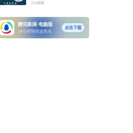
领高中毕业生假期
-7小时前
腾讯新闻·电脑版
点击下载
24小时陪你追热点