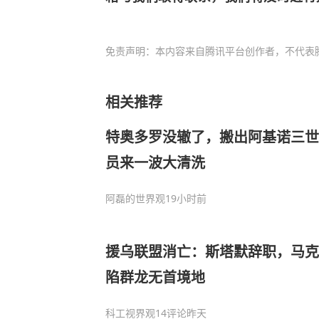
免责声明：本内容来自腾讯平台创作者，不代表
相关推荐
特奥多罗没辙了，搬出阿基诺三世
员来一波大清洗
阿磊的世界观
19小时前
援乌联盟消亡：斯塔默辞职，马克
陷群龙无首境地
科工视界观
14评论
昨天