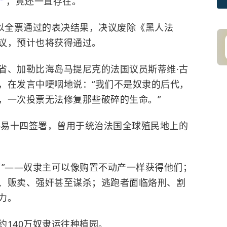
，竟还一直存在。
）以全票通过的表决结果，决议废除《黑人法
议，预计也将获得通过。
省、加勒比海岛马提尼克的法国议员斯蒂维·古
，在发言中哽咽地说：“我们不是奴隶的后代，
，一次投票无法修复那些破碎的生命。”
王路易十四签署，曾用于统治法国全球殖民地上的
”——奴隶主可以像购置不动产一样获得他们；
、贩卖、强奸甚至谋杀；逃跑者面临烙刑、割
力。
约140万奴隶运往种植园。