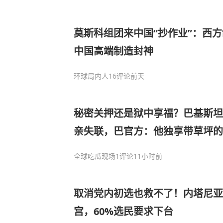
莫斯科组团来中国“抄作业”：西
中国高端制造封神
环球局内人
16评论
前天
秘密关押还是狱中享福？巴基斯坦
亲失联，巴官方：他独享带草坪的
全球吃瓜现场
1评论
11小时前
取消党内初选也救不了！内塔尼亚
宫，60%选民要求下台