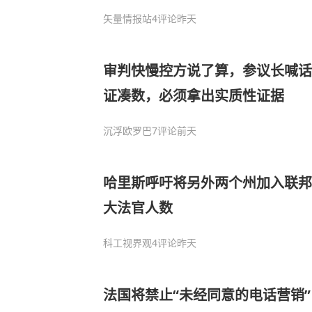
矢量情报站
4评论
昨天
审判快慢控方说了算，参议长喊话
证凑数，必须拿出实质性证据
沉浮欧罗巴
7评论
前天
哈里斯呼吁将另外两个州加入联邦
大法官人数
科工视界观
4评论
昨天
法国将禁止“未经同意的电话营销