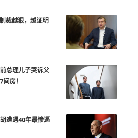
方制裁越狠，越证明
前总理儿子哭诉父
7间房！
胡遭遇40年最惨逼