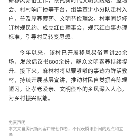
耕移风易俗工作，依托新时代文明实践站、屋场
会、村村响广播等平台，组建宣讲小分队走村入
户，普及厚养薄葬、文明节俭理念。村里同步修
订村规民约、成立红白理事会，规范红白事办理
标准，引导村民转变思想。
今年以来，该村已开展移风易俗宣讲20余
场，发放倡议书800余份，群众文明素养持续提
升。接下来，麻林村将以粟嗲嗲的事迹为鲜活教
材，持续开展基层宣讲，推动村民自觉摒弃陈规
陋习，让孝老爱亲、文明俭朴的乡风深入人心，
为乡村振兴赋能。
免责声明
本文来自腾讯新闻客户端创作者，不代表腾讯新闻的观点和立
场。