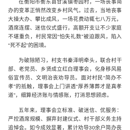
在衡阳市衡东县甘溪镇枣园村，一场丧事简
办的变革正悄然改变乡村风气。过去，当地丧事
大操大办、攀比成风，一场花费动辄七八万元，
酒席连摆、迷信仪式盛行，高额开支让不少家庭
不堪重负，村民常因“怕失礼数”被迫跟风，陷入
“死不起”的困境。
为破除陋习，村支书秦泽明牵头，联合村干
部、老党员、乡贤成立红白理事会，化身移风易
俗宣传员、文明治丧劝导员。面对村民“简办不
孝”的抵触，理事会上门讲透“厚养薄葬才是真孝
道”，细算经济账与情感账，打消思想顾虑。
五年来，理事会立标准、破迷信、优服务：
严控酒席规模、摒弃封建仪式、村干部义务主持
追悼会。如今成效显著，累计劝导30余户简办丧