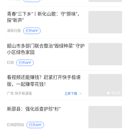
青春“三下乡”丨新化山歌：守“原味”，
探“新声”
湖南日报
打开APP
韶山市多部门联合整治“毁绿种菜” 守护
小区绿色家园
红网
打开APP
看视频还能赚钱？赶紧打开快手极速
版，一起赚零花钱！
00:30
广告
快手极速版
立即下载
新邵县：强化巡查护珍“杉”
红网邵阳站
打开APP