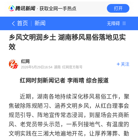
· 获取全网一手热点
打开
首页
新闻
无障碍
乡风文明润乡土 湖南移风易俗落地见实
效
红网
关注
2026年5月29日16:54
湖南
红网官方账号
红网时刻新闻记者 李雨晴 综合报道
近期，湖南各地持续深化移风易俗工作，聚
焦破除陈规陋习、涵养文明乡风，从红白理事会
规范引导、阵地宣传常态浸润，到屋场会共商新
风、老党员带头示范，一系列接地气、有温度的
文明实践在三湘大地遍地开花，让厚养薄葬、勤