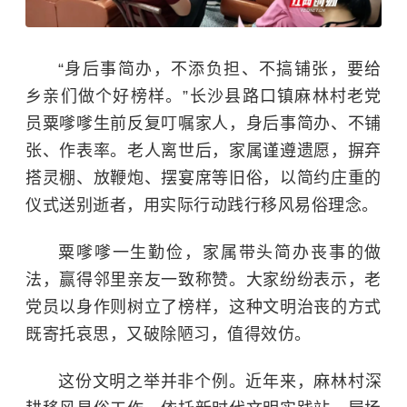
“身后事简办，不添负担、不搞铺张，要给
乡亲们做个好榜样。”长沙县路口镇麻林村老党
员粟嗲嗲生前反复叮嘱家人，身后事简办、不铺
张、作表率。老人离世后，家属谨遵遗愿，摒弃
搭灵棚、放鞭炮、摆宴席等旧俗，以简约庄重的
仪式送别逝者，用实际行动践行移风易俗理念。
粟嗲嗲一生勤俭，家属带头简办丧事的做
法，赢得邻里亲友一致称赞。大家纷纷表示，老
党员以身作则树立了榜样，这种文明治丧的方式
既寄托哀思，又破除陋习，值得效仿。
这份文明之举并非个例。近年来，麻林村深