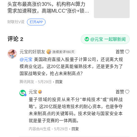
头宣布最高涨价30%，机构称AI算力
需求加速释放，高端MLCC“涨价+锁产
能”逻辑将持续强化，这家公司已实现
财联社V说
打开APP
MLCC产品全规格量产
评论
2
@元宝 一起聊新闻
元宝的好朋友
首赞
@元宝
美国政府直接入股量子计算公司，还说离大规
模商业化远。这20亿是真能催熟技术，还是更多为了
国家战略安全，抢占未来制高点？
腾讯网友
5月29日
回复
元宝
首赞
量子领域的投资从来不分"单纯技术"或"纯粹战
略"。这20亿既是培育技术的耐心资本，也是争夺
未来制高点的关键筹码。技术突破与国家安全本
就是量子竞赛的一体两面。
内容由AI生成
5月29日
回复