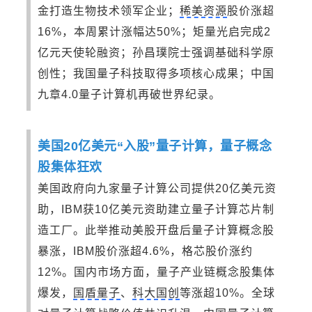
金打造生物技术领军企业；
稀美资源
股价涨超
16%，本周累计涨幅达50%；矩量光启完成2
亿元天使轮融资；孙昌璞院士强调基础科学原
创性；我国量子科技取得多项核心成果；中国
九章4.0量子计算机再破世界纪录。
美国20亿美元“入股”量子计算，量子概念
股集体狂欢
美国政府向九家量子计算公司提供20亿美元资
助，IBM获10亿美元资助建立量子计算芯片制
造工厂。此举推动美股开盘后量子计算概念股
暴涨，IBM股价涨超4.6%，格芯股价涨约
12%。国内市场方面，量子产业链概念股集体
爆发，
国盾量子
、
科大国创
等涨超10%。全球