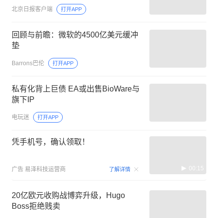
北京日报客户端
打开APP
回顾与前瞻：微软的4500亿美元缓冲
垫
Barrons巴伦
打开APP
私有化背上巨债 EA或出售BioWare与
旗下IP
电玩迷
打开APP
凭手机号，确认领取！
00:15
广告
易泽科技运营商
了解详情
20亿欧元收购战博弈升级，Hugo
Boss拒绝贱卖