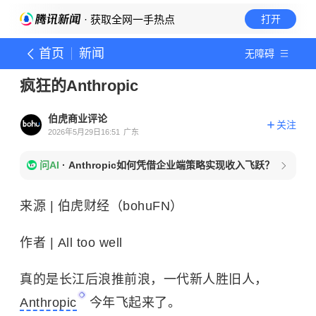
· 获取全网一手热点
打开
首页
新闻
无障碍
疯狂的Anthropic
伯虎商业评论
关注
2026年5月29日16:51
广东
问AI
·
Anthropic如何凭借企业端策略实现收入飞跃？
来源 | 伯虎财经（bohuFN）
作者 | All too well
真的是长江后浪推前浪，一代新人胜旧人，
Anthropic
今年飞起来了。