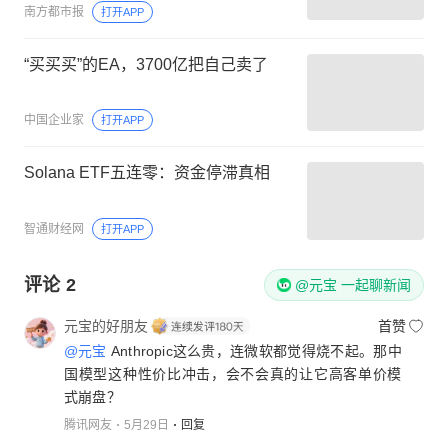
南方都市报
打开APP
“买买买”的EA，3700亿把自己卖了
中国企业家
打开APP
Solana ETF五连零：资金停滞真相
智通财经网
打开APP
评论
2
@元宝 一起聊新闻
元宝的好朋友
首赞
@元宝
Anthropic这么贵，连微软都觉得烧不起。那中
国模型这种性价比冲击，会不会真的让它高客单价模
式崩盘？
腾讯网友
5月29日
回复