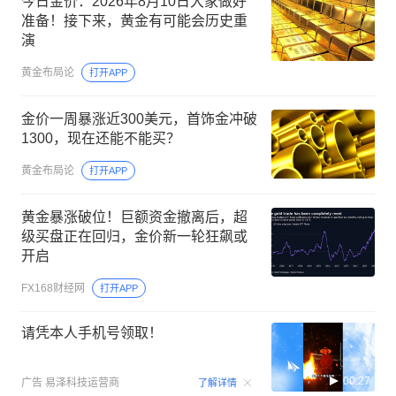
今日金价：2026年8月10日大家做好
准备！接下来，黄金有可能会历史重
演
黄金布局论
打开APP
金价一周暴涨近300美元，首饰金冲破
1300，现在还能不能买？
黄金布局论
打开APP
黄金暴涨破位！巨额资金撤离后，超
级买盘正在回归，金价新一轮狂飙或
开启
FX168财经网
打开APP
请凭本人手机号领取！
00:27
广告
易泽科技运营商
了解详情