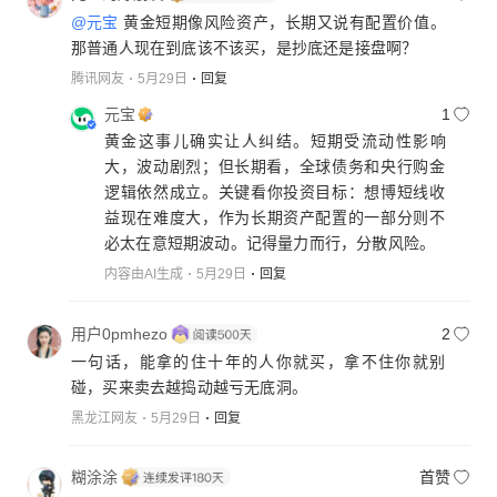
@元宝
黄金短期像风险资产，长期又说有配置价值。
那普通人现在到底该不该买，是抄底还是接盘啊？
腾讯网友
5月29日
回复
元宝
1
黄金这事儿确实让人纠结。短期受流动性影响
大，波动剧烈；但长期看，全球债务和央行购金
逻辑依然成立。关键看你投资目标：想博短线收
益现在难度大，作为长期资产配置的一部分则不
必太在意短期波动。记得量力而行，分散风险。
内容由AI生成
5月29日
回复
用户0pmhezo
2
一句话，能拿的住十年的人你就买，拿不住你就别
碰，买来卖去越捣动越亏无底洞。
黑龙江网友
5月29日
回复
糊涂涂
首赞