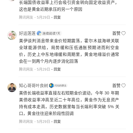
长端国债收益率上行会吸引资金转向固定收益资产，
这也是黄金近期承压的另一个原因
腾讯网友
5月29日
回复
好运莲莲
首赞
美伊谈判消息带来金价短期震荡，霍尔木兹海峡关联
全球能源供给，局势缓和压低通胀预期进而利空金
价，历史上中东地缘缓和周期里，黄金地缘溢价通常
会在一到两个月内逐步消化回落
腾讯网友
5月29日
回复
知心哥哥叶良树
首赞
美债长端收益率直接左右短期金价波动，今年 30 年期
美债收益率冲高至近二十年高位，黄金作为无息资产
持有成本走高，历史数据里每当长端利率突破 5% 关
口，黄金往往迎来阶段性回调
腾讯网友
5月29日
回复