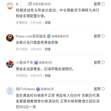
&..：…
首赞
短期流动性主导金价波动，中长期看货币稀释与央行
购金支撑配置价值。
安徽网友
5月29日
回复
Pepsi cute英短猫舍
首赞
去美元化只能是用黄金担保
四川网友
5月29日
回复
人狠话不多
首赞
黄金永远是黄金，石油早晚会被掏空。
甘肃网友
5月29日
回复
用户v5stwsx
首赞
现在黄金的价格很不正常 明显有人在炒作 历朝历代黄
金都是跟着粮食价格波动的 正常价格和粮食比较应该
在550元一克