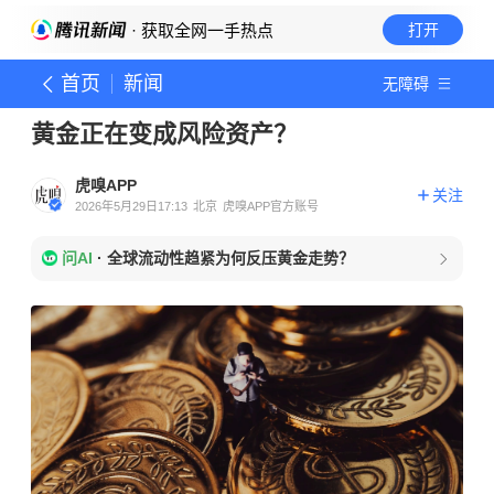
· 获取全网一手热点
打开
首页
新闻
无障碍
黄金正在变成风险资产？
虎嗅APP
关注
2026年5月29日17:13
北京
虎嗅APP官方账号
问AI
·
全球流动性趋紧为何反压黄金走势？