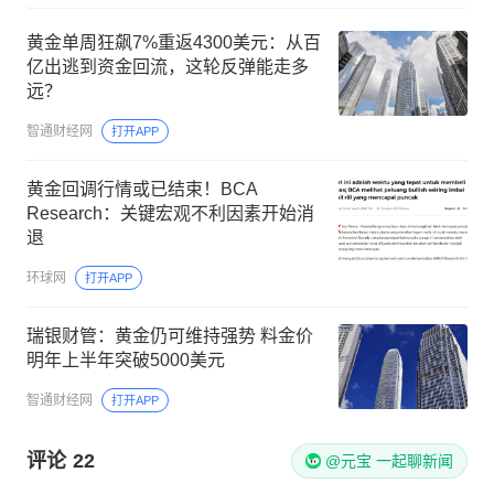
黄金单周狂飙7%重返4300美元：从百
亿出逃到资金回流，这轮反弹能走多
远？
智通财经网
打开APP
黄金回调行情或已结束！BCA
Research：关键宏观不利因素开始消
退
环球网
打开APP
瑞银财管：黄金仍可维持强势 料金价
明年上半年突破5000美元
智通财经网
打开APP
评论
22
@元宝 一起聊新闻