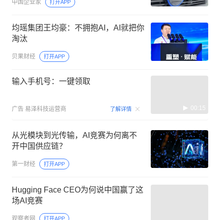
中国企业家
打开APP
均瑶集团王均豪：不拥抱AI，AI就把你
淘汰
贝果财经
打开APP
输入手机号：一键领取
00:15
广告
易泽科技运营商
了解详情
从光模块到光传输，AI竞赛为何离不
开中国供应链？
第一财经
打开APP
Hugging Face CEO为何说中国赢了这
场AI竞赛
观察者网
打开APP