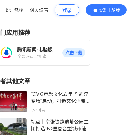
游戏
网页设置
登录
安装电脑版
内容更精彩
门应用推荐
腾讯新闻·电脑版
点击下载
全网热点早知道
者其他文章
“CMG电影文化嘉年华·武汉
专场”启动，打造文化消费新
体验
-7小时前
视点｜京张铁路遗址公园二
期打造9公里复合型城市遗