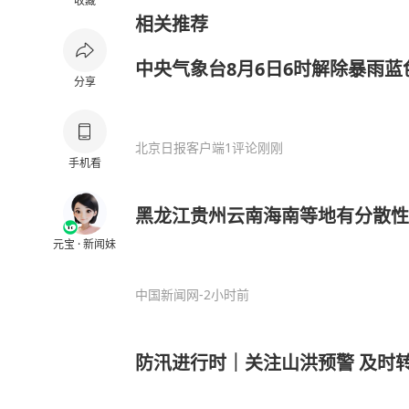
收藏
相关推荐
中央气象台8月6日6时解除暴雨蓝
分享
北京日报客户端
1评论
刚刚
手机看
黑龙江贵州云南海南等地有分散性
元宝 · 新闻妹
中国新闻网
-2小时前
防汛进行时｜关注山洪预警 及时