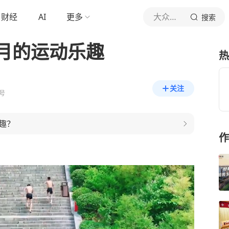
财经
AI
更多
大众日报
搜索
月的运动乐趣
热
关注
号
趣？
作