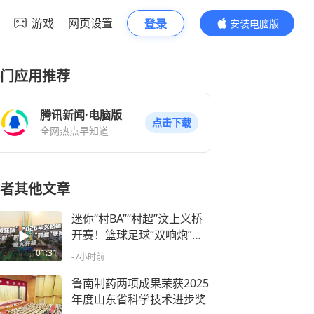
游戏
网页设置
登录
安装电脑版
内容更精彩
门应用推荐
腾讯新闻·电脑版
点击下载
全网热点早知道
者其他文章
迷你“村BA”“村超”汶上义桥
开赛！篮球足球“双响炮”点
亮乡村夜生活
01:31
-7小时前
鲁南制药两项成果荣获2025
年度山东省科学技术进步奖