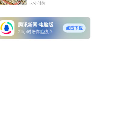
-7小时前
腾讯新闻·电脑版
点击下载
24小时陪你追热点