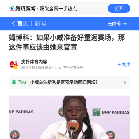
· 获取全网一手热点
打开
首页
新闻
无障碍
姆博科：如果小威准备好重返赛场，那
这件事应该由她来官宣
虎扑体育内容
关注
2026年5月29日15:04
上海
虎扑官方账号
问AI
·
小威关注新秀是否预示她回归网坛？