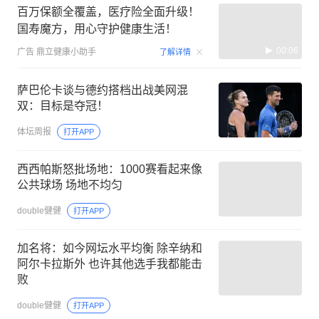
百万保额全覆盖，医疗险全面升级！
国寿魔方，用心守护健康生活！
00:06
广告
鼎立健康小助手
了解详情
萨巴伦卡谈与德约搭档出战美网混
双：目标是夺冠！
体坛周报
打开APP
西西帕斯怒批场地：1000赛看起来像
公共球场 场地不均匀
double健健
打开APP
加名将：如今网坛水平均衡 除辛纳和
阿尔卡拉斯外 也许其他选手我都能击
败
double健健
打开APP