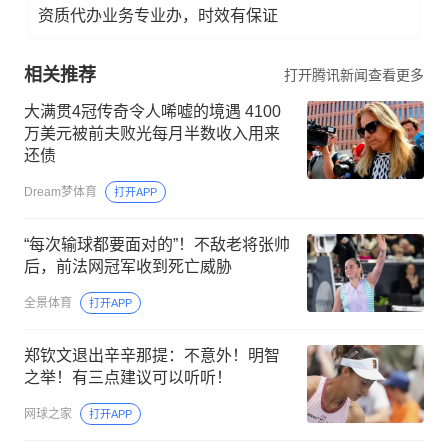
资质代办业务专业办，时效有保证
相关推荐
打开腾讯新闻查看更多
大满贯4冠传奇令人唏嘘的境遇 4100
万美元被前夫败光每月半数收入用来
还债
Dream梦体育
打开APP
“每次输球都要面对的”！不敌老将张帅
后，前法网冠军收到死亡威胁
全景体育
打开APP
郑钦文退出辛辛那提：不意外！明智
之举！有三点建议可以听听！
网球之家
打开APP