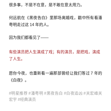
很多事，不是不在意，是不敢在意太用力。
何远航在《黑夜告白》里那场离婚戏，戳中所有看潘
粤明走过这 14 年的人。
因为我们都看见了——
有些演员把人生演成了戏；有的演员，是把戏，演成
了人生。
愿你今夜，也重新看一遍那部曾经让我们等过 7 年的
《白夜》。
#明星推荐 #潘粤明 #黑夜告白 #白夜追凶 #关宏峰关
宏宇 #经典演员