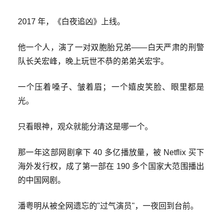
2017 年，《
白夜追凶
》上线。
他一个人，演了一对双胞胎兄弟——白天严肃的刑警
队长关宏峰，晚上玩世不恭的弟弟关宏宇。
一个压着嗓子、皱着眉；一个嬉皮笑脸、眼里都是
光。
只看眼神，观众就能分清这是哪一个。
那一年这部网剧拿下 40 多亿播放量，被
Netflix
买下
海外发行权，成了第一部在 190 多个国家大范围播出
的中国网剧。
潘粤明从被全网遗忘的"过气演员"，一夜回到台前。