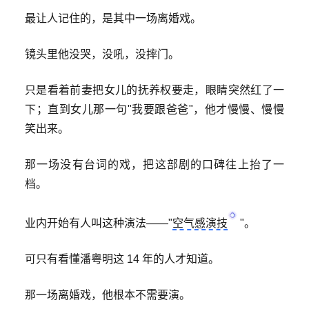
最让人记住的，是其中一场离婚戏。
镜头里他没哭，没吼，没摔门。
只是看着前妻把女儿的抚养权要走，眼睛突然红了一
下；直到女儿那一句"我要跟爸爸"，他才慢慢、慢慢
笑出来。
那一场没有台词的戏，把这部剧的口碑往上抬了一
档。
业内开始有人叫这种演法——"
空气感演技
"。
可只有看懂
潘粤明
这 14 年的人才知道。
那一场离婚戏，他根本不需要演。