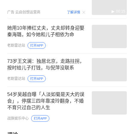
00:15
广告
云启创想运营商
了解详情
她用10年捧红丈夫，丈夫却转身迎娶
秦海璐，如今她和儿子相依为命
老剧雷达站
打开APP
73岁王文澜：独居北京，走路拄拐，
按时给儿子打钱，与倪萍没联系
老剧雷达站
打开APP
54岁吴越自曝「人淡如菊是天大的误
会」，停摆三四年靠凌玲翻身，不婚
不育只过自己的人生
战旗娱乐中心
打开APP