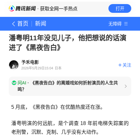
· 获取全网一手热点
打开
首页
新闻
无障碍
潘粤明11年没见儿子，他把想说的话演
进了《黑夜告白》
予禾电影
关注
2026年5月29日15:04
日本
问AI
·
《黑夜告白》的离婚戏如何折射演员的人生共
鸣？
5 月底，《黑夜告白》在优酷热度还在涨。
潘粤明演的何远航，是个调查 18 年前电梯失踪案的
老刑警，沉默、克制、几乎没有大动作。