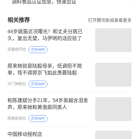
调料食品认证加急，快速出证
相关推荐
打开腾讯新闻查看更多
44岁姚笛近况曝光！和丈夫分居已
久，复出无望，马伊琍的话应验了
荧幕细节控
打开APP
原来她就是陆毅母亲，低调但不简
单，怪不得郭京飞如此羡慕陆毅
冷门神剧社
打开APP
和陈建斌分手21年，54岁吴越含泪发
声，原来她和黄渤是同类人
精典剧透社
打开APP
中国移动授权店