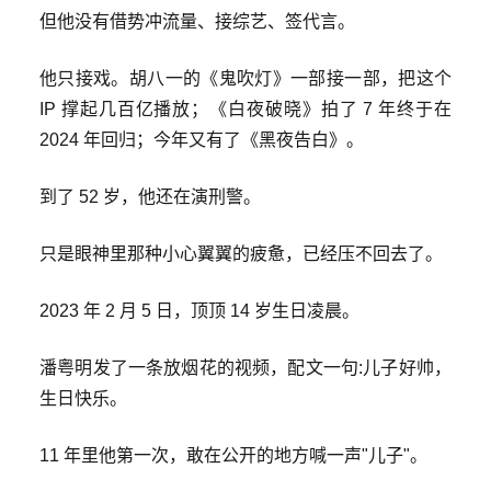
但他没有借势冲流量、接综艺、签代言。
他只接戏。
胡八一
的《鬼吹灯》一部接一部，把这个
IP 撑起几百亿播放；《白夜破晓》拍了 7 年终于在
2024 年回归；今年又有了《
黑夜告白
》。
到了 52 岁，他还在演刑警。
只是眼神里那种小心翼翼的疲惫，已经压不回去了。
2023 年 2 月 5 日，顶顶 14 岁生日凌晨。
潘粤明发了一条放烟花的视频，配文一句:儿子好帅，
生日快乐。
11 年里他第一次，敢在公开的地方喊一声"儿子"。