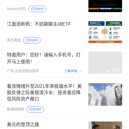
Barrons巴伦
打开APP
江面添新帆：不妨聊聊主动ETF
南方基金
打开APP
特邀用户：您好！请输入手机号，打
开马上使用！
00:15
广告
云启创想运营商
了解详情
看涨情绪升至2021年来极端水平！美
股反弹之际美银泼冷水：投资者应降
低风险资产敞口
智通财经网
打开APP
美元的登顶之路