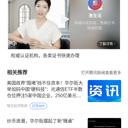
了解详情
权威认证机构，各类证书快速办理
相关推荐
打开腾讯新闻查看更多
美国政界“围堵”挡不住资本！华尔街大
举加码中国“硬科技”：光通信ETF半数
仓位押注5家中国企业，250亿美元明
星ETF重仓长鑫科技
每日经济新闻
打开APP
炒币退潮，华尔街摆起了新“赌桌”