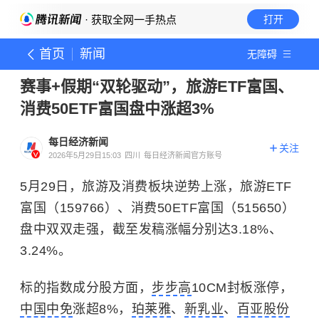
· 获取全网一手热点
打开
首页
新闻
无障碍
赛事+假期“双轮驱动”，旅游ETF富国、
消费50ETF富国盘中涨超3%
每日经济新闻
关注
2026年5月29日15:03
四川
每日经济新闻官方账号
5月29日，旅游及消费板块逆势上涨，旅游ETF
富国（159766）、消费50ETF富国（515650）
盘中双双走强，截至发稿涨幅分别达3.18%、
3.24%。
标的指数成分股方面，
步步高
10CM封板涨停，
中国中免
涨超8%，
珀莱雅
、
新乳业
、
百亚股份