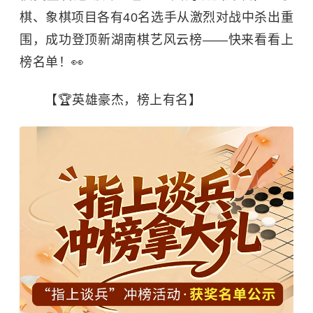
棋、象棋项目各有40名选手从激烈对战中
杀出重
围
，成功登顶新湖南棋艺风云榜——快来看看上
榜名单！
👀
【
🏆
英雄豪杰，榜上有名】