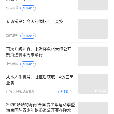
体坛周报
打开APP
专访常昊：今天的围棋不止竞技
新民周刊
打开APP
再次升级扩容，上海杯象棋大师公开
赛海选赛本周末举行
上观新闻
打开APP
凭本人手机号：验证后获取！#运营商
业务
00:15
广告
云启创想运营商
了解详情
2026“酷酷的海南”全国青少年运动季暨
海南国际青少年跆拳道公开赛在陵水