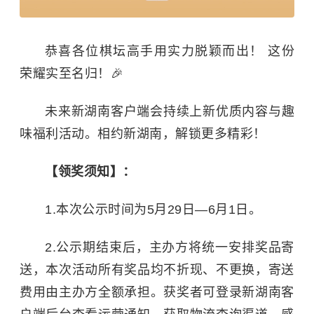
恭喜各位棋坛高手用实力脱颖而出！
这份
荣耀实至名归
！
🎉
未来新湖南客户端会持续上新优质内容与趣
味福利活动。
相约新湖南，解锁更多精彩！
【领奖须知】：
1.
本次公示时间为
5
月
29
日—
6
月
1
日。
2.
公示期结束后，主办方将统一安排奖品寄
送，本次活动所有奖品均不折现、不更换，寄送
费用由主办方全额承担。获奖者可登录新湖南客