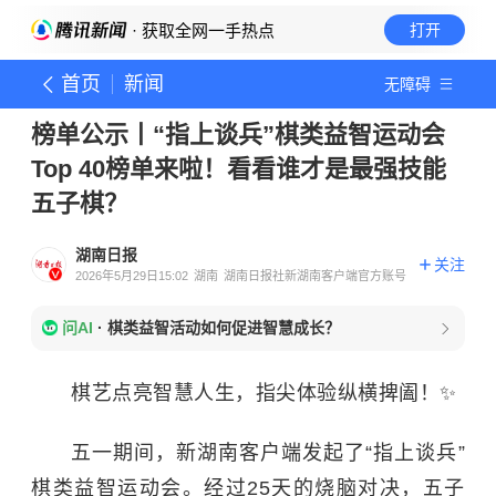
· 获取全网一手热点
打开
首页
新闻
无障碍
榜单公示丨“指上谈兵”棋类益智运动会
Top 40榜单来啦！看看谁才是最强技能
五子棋？
湖南日报
关注
2026年5月29日15:02
湖南
湖南日报社新湖南客户端官方账号
问AI
·
棋类益智活动如何促进智慧成长？
棋艺点亮智慧人生，指尖体验纵横捭阖！
✨
五一期间，新湖南客户端发起了“指上谈兵”
棋类益智运动会。经过25天的烧脑对决，五子