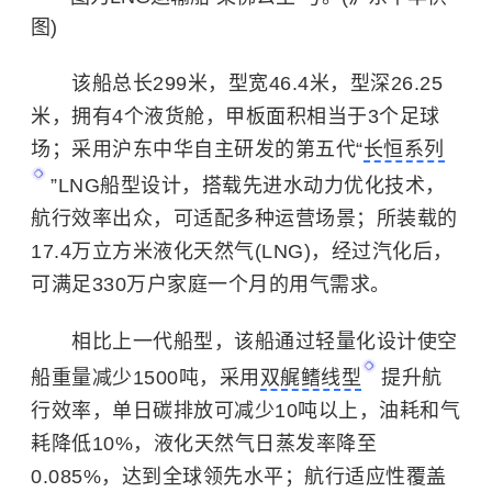
图)
该船总长299米，型宽46.4米，型深26.25
米，拥有4个液货舱，甲板面积相当于3个足球
场；采用沪东中华自主研发的第五代“
长恒系列
”LNG船型设计，搭载先进水动力优化技术，
航行效率出众，可适配多种运营场景；所装载的
17.4万立方米液化天然气(LNG)，经过汽化后，
可满足330万户家庭一个月的用气需求。
相比上一代船型，该船通过轻量化设计使空
船重量减少1500吨，采用
双艉鳍线型
提升航
行效率，单日碳排放可减少10吨以上，油耗和气
耗降低10%，液化天然气日蒸发率降至
0.085%，达到全球领先水平；航行适应性覆盖