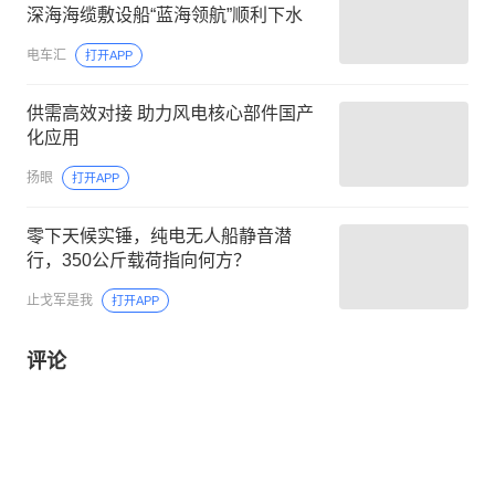
深海海缆敷设船“蓝海领航”顺利下水
电车汇
打开APP
供需高效对接 助力风电核心部件国产
化应用
扬眼
打开APP
零下天候实锤，纯电无人船静音潜
行，350公斤载荷指向何方？
止戈军是我
打开APP
评论