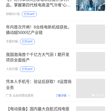
品，掌握第四代核电高温气冷堆“心脏”
设备，这家公司深度参与“华龙一号”、
财联社V说
打开APP
“国和一号”等重大核电工程的设备配套
年内首次开闸！8台核电新机组获批，
撬动超5000亿产业链
华夏时报
打开APP
我国渤海首个千亿方大气田Ⅰ期开发
项目全面投产
人民日报
打开APP
凭本人手机号：验证后获取！#运营商
业务
00:15
广告
云启创想运营商
了解详情
【电动装备】国内最大自航式纯电驱