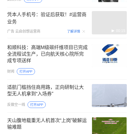
凭本人手机号：验证后获取！#运营商
业务
00:15
广告
云启创想运营商
了解详情
和顺科技：高端M级碳纤维项目已完成
全流程试生产，已向航天核心院所完
成专项送样
财闻
打开APP
适航门槛挡住商用路，正向研制让大
型无人机拿到“入场券”
反做空一线
打开APP
天山腹地载重无人机首次“上岗”破解运
输难题