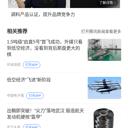
了解详情
调料产品认证，提升品牌竞争力
相关推荐
打开腾讯新闻查看更多
1.5吨级“启直5号”首飞成功，外媒只看
到低空经济，没看到背后那盘更大的
棋
环球译视
打开APP
低空经济“飞进”新阶段
中国电子报
打开APP
出鞘即突破！“尖刀”落地武汉 锻造航天
发动机硬核“盔甲”
武汉头条
打开APP