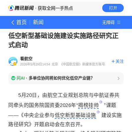
· 获取全网一手热点
打开
首页
新闻
无障碍
低空新型基础设施建设实施路径研究正
式启动
看航空
关注
2026年5月29日14:54
北京
《中国航空报》新媒体官方账号
问AI
·
多单位协同将如何优化低空产业链？
5月20日，由航空工业规划总院与中航证券共
同牵头的国务院国资委2026年“
揭榜挂帅
”课题
——《中央企业参与
低空新型基础设施
建设实施
路径研究》开题启动会在京召开。