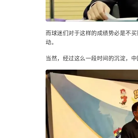
而球迷们对于这样的成绩势必是不买
动。
当然，经过这么一段时间的沉淀，中