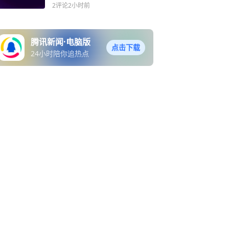
8月18日进行
2评论
2小时前
腾讯新闻·电脑版
点击下载
24小时陪你追热点