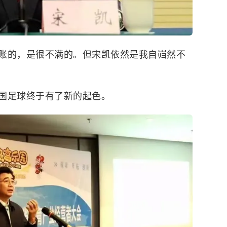
账的，是很不满的。但宋凯依然是我自岿然不
国足球终于有了新的起色。