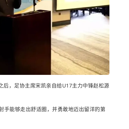
之后，足协主席宋凯亲自给U17主力中锋赵松源
射手能够走出舒适圈，并勇敢地迈出留洋的第