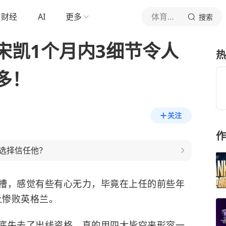
财经
AI
更多
体育全天候
搜索
宋凯1个月内3细节令人
热
多！
关注
作
选择信任他？
槽，感觉有些有心无力，毕竟在上任的前些年
上惨败英格兰。
底失去了出线资格，真的用四大皆空来形容一