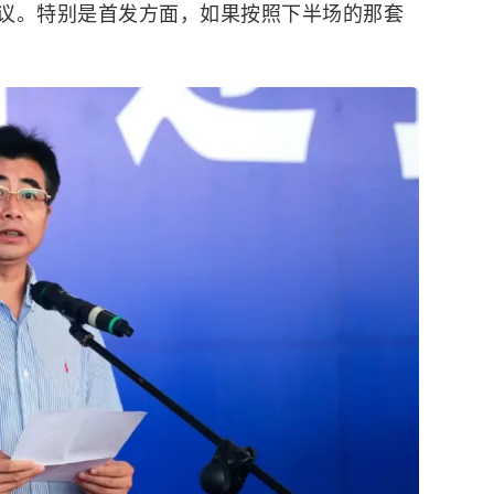
议。特别是首发方面，如果按照下半场的那套