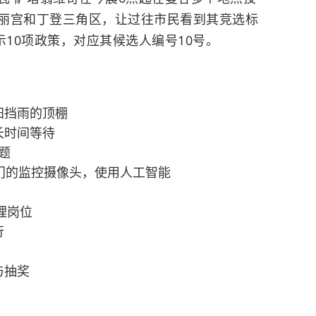
丽宫和丁登三角区，让过往市民看到其竞选标
示10项政策，对应其候选人编号10号。
阳挡雨的顶棚
长时间等待
题
门的监控摄像头，使用人工智能
理岗位
行
与抽奖