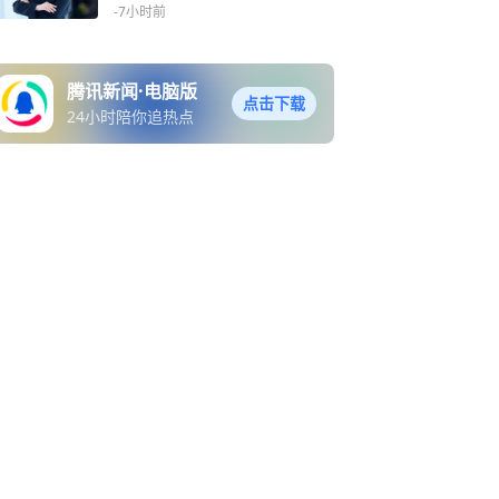
-7小时前
腾讯新闻·电脑版
点击下载
24小时陪你追热点