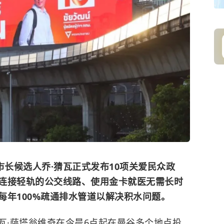
市长候选人乔·猜瓦正式发布10项关爱民众政
连接轻轨的公交线路、使用金卡就医无需长时
每年100%疏通排水管道以解决积水问题。
猜瓦·萨塔翁维奇在今晨6点起在曼谷多个地点投