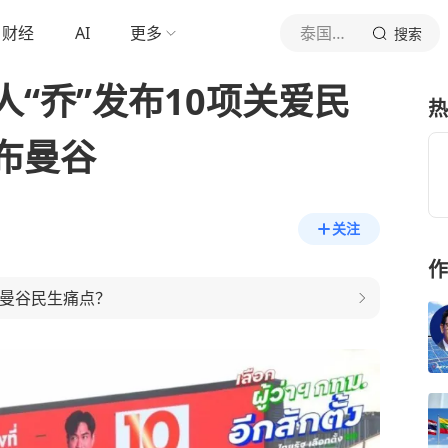
财经
AI
更多
泰国中文社
搜索
“乔”发布10项关爱民
热
布曼谷
关注
作
决曼谷民生痛点？