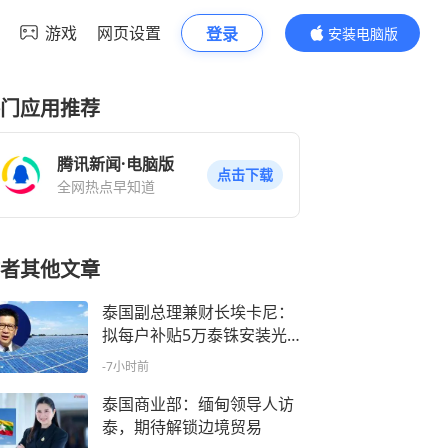
游戏
网页设置
登录
安装电脑版
内容更精彩
门应用推荐
腾讯新闻·电脑版
点击下载
全网热点早知道
者其他文章
泰国副总理兼财长埃卡尼：
拟每户补贴5万泰铢安装光
伏，助百万家庭降电费
-7小时前
泰国商业部：缅甸领导人访
泰，期待解锁边境贸易