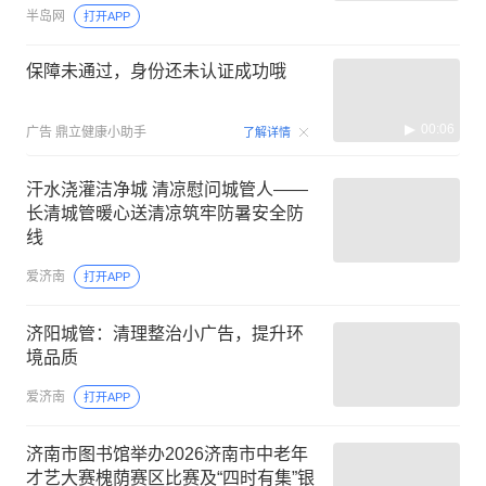
半岛网
打开APP
保障未通过，身份还未认证成功哦
00:06
广告
鼎立健康小助手
了解详情
汗水浇灌洁净城 清凉慰问城管人——
长清城管暖心送清凉筑牢防暑安全防
线
爱济南
打开APP
济阳城管：清理整治小广告，提升环
境品质
爱济南
打开APP
济南市图书馆举办2026济南市中老年
才艺大赛槐荫赛区比赛及“四时有集”银