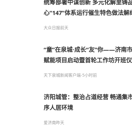
统筹部署中谋创新 多元化解里铸品牌 临清：综治中
心“147”体系运行催生特色做法解
大众日报
前天
“童”在泉城·成长“友”你——济
赋能项目启动暨首轮工作坊开班仪
天下泉城新闻客户端
-5小时前
济阳城管：整治占道经营 畅通集市
序人居环境
爱济南
昨天