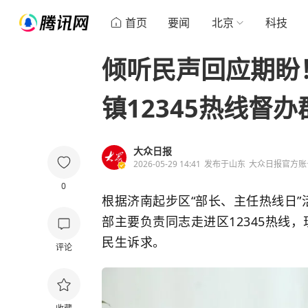
首页
要闻
北京
科技
倾听民声回应期盼
镇12345热线督
大众日报
2026-05-29 14:41
发布于
山东
大众日报官方账
0
根据济南起步区“部长、主任热线日”
部主要负责同志走进区12345热线
民生诉求。
评论