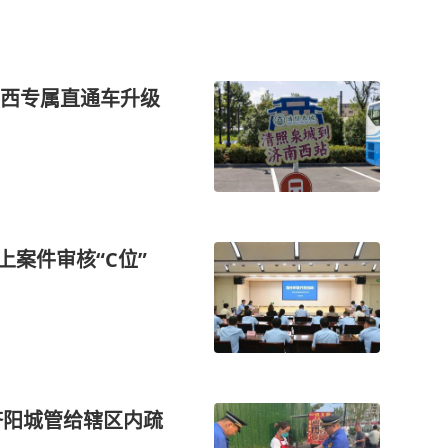
西专属直通车升级
上案件审核“C位”
济阳城管给辖区内疏