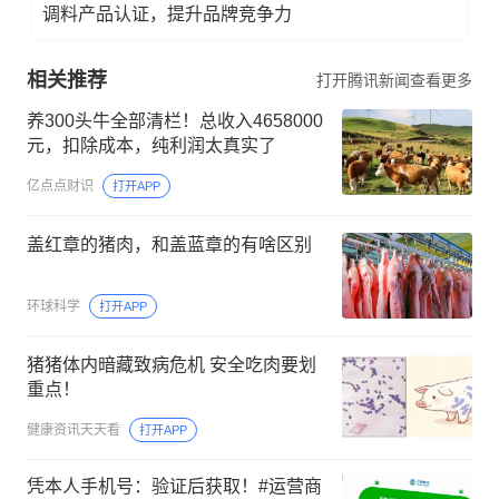
调料产品认证，提升品牌竞争力
相关推荐
打开腾讯新闻查看更多
养300头牛全部清栏！总收入4658000
元，扣除成本，纯利润太真实了
亿点点财识
打开APP
盖红章的猪肉，和盖蓝章的有啥区别
环球科学
打开APP
猪猪体内暗藏致病危机 安全吃肉要划
重点！
健康资讯天天看
打开APP
凭本人手机号：验证后获取！#运营商