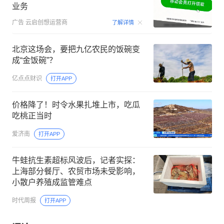
业务
00:15
广告
云启创想运营商
了解详情
北京这场会，要把九亿农民的饭碗变
成“金饭碗”？
亿点点财识
打开APP
价格降了！时令水果扎堆上市，吃瓜
吃桃正当时
爱济南
打开APP
牛蛙抗生素超标风波后，记者实探：
上海部分餐厅、农贸市场未受影响，
小散户养殖成监管难点
时代周报
打开APP