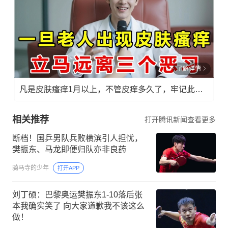
了解详情
凡是皮肤瘙痒1月以上，不管皮痒多久了，牢记此法，快！准！狠！
相关推荐
打开腾讯新闻查看更多
断档！国乒男队兵败横滨引人担忧，
樊振东、马龙即便归队亦非良药
骑马寺的少年
打开APP
刘丁硕：巴黎奥运樊振东1-10落后张
本我确实笑了 向大家道歉我不该这么
做！