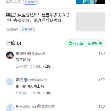
体育哒哒君
打开APP
樊振东成重要砝码！杜塞尔多夫拟联
合申办奥运会，承办乒乓球项目
尚武精神
打开APP
评论
14
@元宝 一起聊新闻
宋海林
5
东东加油！
上海网友
5月29日
回复
蛋蛋
1
那不是明天晚上吗
广东网友
5月29日
回复
用户w0ta_cu
1