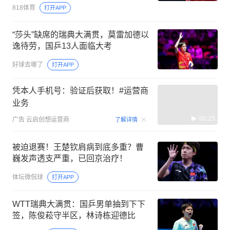
818体育
打开APP
“莎头”缺席的瑞典大满贯，莫雷加德以
逸待劳，国乒13人面临大考
好球去哪了
打开APP
凭本人手机号：验证后获取！#运营商
业务
00:15
广告
云启创想运营商
了解详情
被迫退赛！王楚钦肩病到底多重？曹
巍发声透支严重，已回京治疗！
体坛微侃球
打开APP
WTT瑞典大满贯：国乒男单抽到下下
签，陈俊菘守半区，林诗栋迎德比