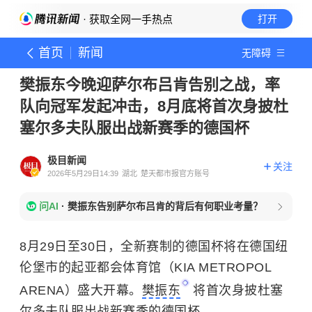
· 获取全网一手热点
打开
首页
新闻
无障碍
樊振东今晚迎萨尔布吕肯告别之战，率
队向冠军发起冲击，8月底将首次身披杜
塞尔多夫队服出战新赛季的德国杯
极目新闻
关注
2026年5月29日14:39
湖北
楚天都市报官方账号
问AI
·
樊振东告别萨尔布吕肯的背后有何职业考量？
8月29日至30日，全新赛制的德国杯将在德国纽
伦堡市的起亚都会体育馆（KIA METROPOL
ARENA）盛大开幕。
樊振东
将首次身披杜塞
尔多夫队服出战新赛季的德国杯。