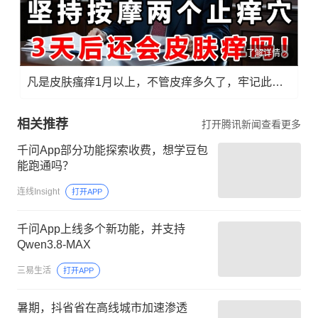
了解详情
凡是皮肤瘙痒1月以上，不管皮痒多久了，牢记此法，快！准！狠！
相关推荐
打开腾讯新闻查看更多
千问App部分功能探索收费，想学豆包
能跑通吗？
连线Insight
打开APP
千问App上线多个新功能，并支持
Qwen3.8-MAX
三易生活
打开APP
暑期，抖省省在高线城市加速渗透