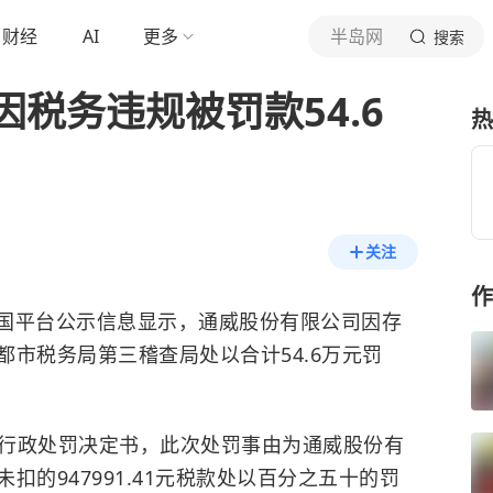
财经
AI
更多
半岛网
搜索
税务违规被罚款54.6
热
关注
作
中国平台公示信息显示，通威股份有限公司因存
市税务局第三稽查局处以合计54.6万元罚
1号”行政处罚决定书，此次处罚事由为通威股份有
的947991.41元税款处以百分之五十的罚