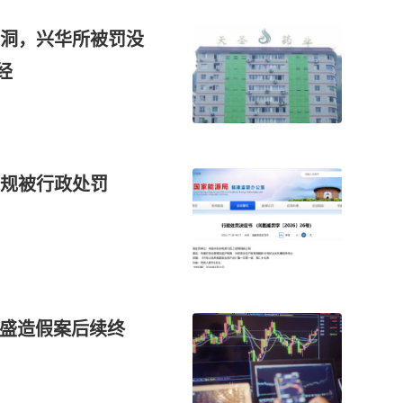
洞，兴华所被罚没
经
规被行政处罚
易盛造假案后续终