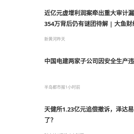
近亿元虚增利润案牵出重大审计漏
354万背后仍有谜团待解 | 大鱼财
新黄河
昨天
中国电建两家子公司因安全生产违
半岛都市报
1小时前
天健所1.23亿元追偿撤诉，泽达
了？