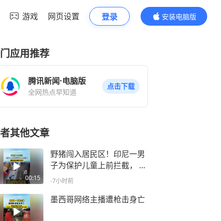
游戏
网页设置
登录
安装电脑版
内容更精彩
门应用推荐
腾讯新闻·电脑版
点击下载
全网热点早知道
者其他文章
野猪闯入居民区！印尼一男
子为保护儿童上前拦截， 遭
野猪扑倒撕咬受伤
00:15
-7小时前
墨西哥网络主播遭枪击身亡