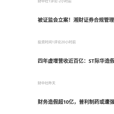
财中社
1评论
-2小时前
被证监会立案！湘财证券合规管
投资时间
1评论
20小时前
四年虚增营收近百亿：ST际华造假
财中社
昨天
财务造假超10亿，普利制药或遭