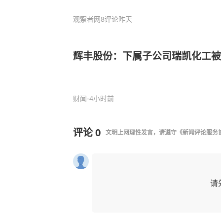
观察者网
8评论
昨天
辉丰股份：下属子公司瑞凯化工被
财闻
-4小时前
评论
0
文明上网理性发言，请遵守
《新闻评论服务
请