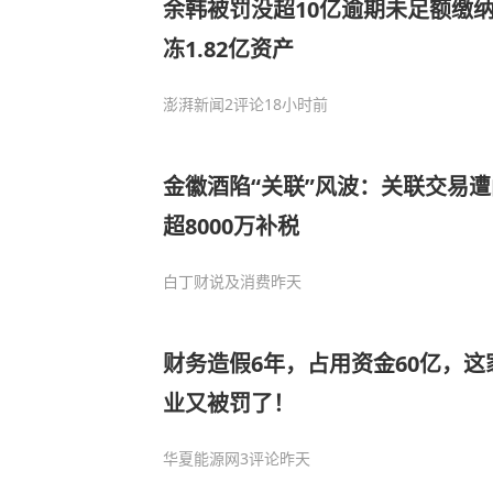
余韩被罚没超10亿逾期未足额缴
冻1.82亿资产
澎湃新闻
2评论
18小时前
金徽酒陷“关联”风波：关联交易
超8000万补税
白丁财说及消费
昨天
财务造假6年，占用资金60亿，
业又被罚了！
华夏能源网
3评论
昨天