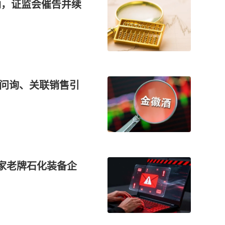
纳，证监会催告并续
遭问询、关联销售引
这家老牌石化装备企