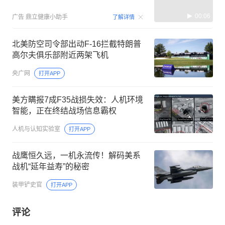
00:06
广告
鼎立健康小助手
了解详情
北美防空司令部出动F-16拦截特朗普
高尔夫俱乐部附近两架飞机
央广网
打开APP
美方瞒报7成F35战损失效：人机环境
智能，正在终结战场信息霸权
人机与认知实验室
打开APP
战鹰恒久远，一机永流传！解码美系
战机“延年益寿”的秘密
装甲铲史官
打开APP
评论