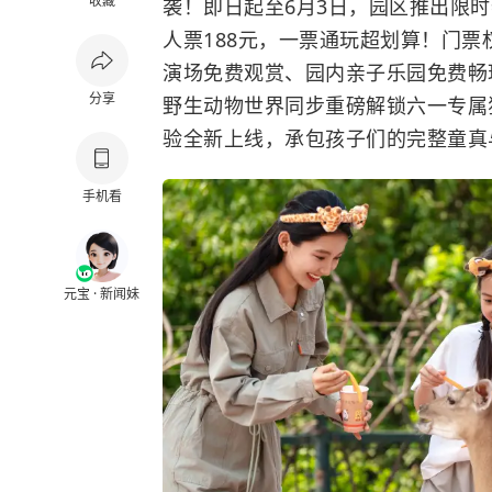
收藏
袭！即日起至6月3日，园区推出限时
人票188元，一票通玩超划算！门
演场免费观赏、园内亲子乐园免费畅
分享
野生动物世界同步重磅解锁六一专属
验全新上线，承包孩子们的完整童真
手机看
元宝 · 新闻妹