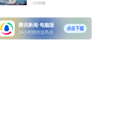
-7小时前
腾讯新闻·电脑版
点击下载
24小时陪你追热点