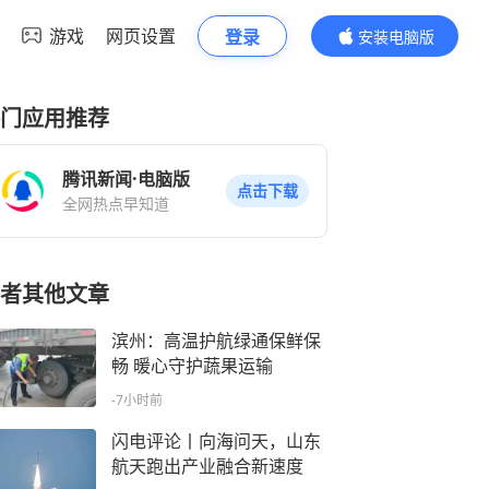
游戏
网页设置
登录
安装电脑版
内容更精彩
门应用推荐
腾讯新闻·电脑版
点击下载
全网热点早知道
者其他文章
滨州：高温护航绿通保鲜保
畅 暖心守护蔬果运输
-7小时前
闪电评论丨向海问天，山东
航天跑出产业融合新速度