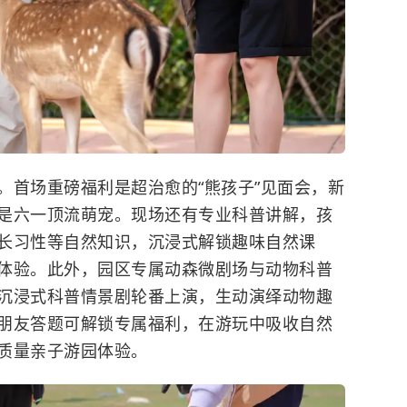
。首场重磅福利是超治愈的“熊孩子”见面会，新
是六一顶流萌宠。现场还有专业科普讲解，孩
长习性等自然知识，沉浸式解锁趣味自然课
体验。此外，园区专属动森微剧场与动物科普
沉浸式科普情景剧轮番上演，生动演绎动物趣
朋友答题可解锁专属福利，在游玩中吸收自然
质量亲子游园体验。