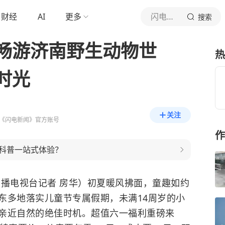
财经
AI
更多
闪电新闻
搜索
畅游济南野生动物世
热
时光
关注
《闪电新闻》官方账号
作
科普一站式体验？
东广播电视台记者 房华）初夏暖风拂面，童趣如约
东多地落实儿童节专属假期，未满14周岁的小
亲近自然的绝佳时机。超值六一福利重磅来