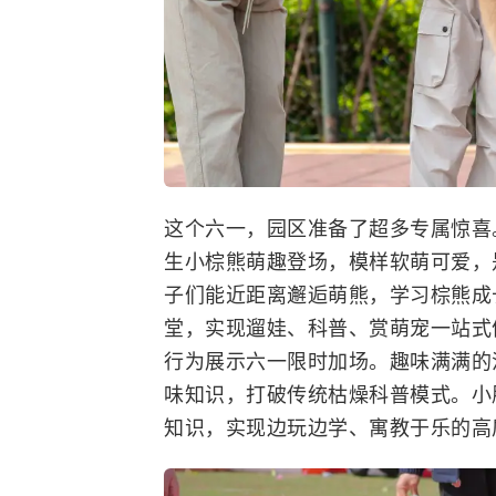
这个六一，园区准备了超多专属惊喜
生小棕熊萌趣登场，模样软萌可爱，
子们能近距离邂逅萌熊，学习棕熊成
堂，实现遛娃、科普、赏萌宠一站式
行为展示六一限时加场。趣味满满的
味知识，打破传统枯燥科普模式。小
知识，实现边玩边学、寓教于乐的高