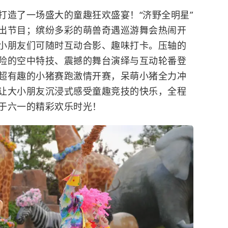
打造了一场盛大的童趣狂欢盛宴！“济野全明星”
出节目；缤纷多彩的萌兽奇遇巡游舞会热闹开
小朋友们可随时互动合影、趣味打卡。压轴的
险的空中特技、震撼的舞台演绎与互动轮番登
超有趣的小猪赛跑激情开赛，呆萌小猪全力冲
让大小朋友沉浸式感受童趣竞技的快乐，全程
于六一的精彩欢乐时光！