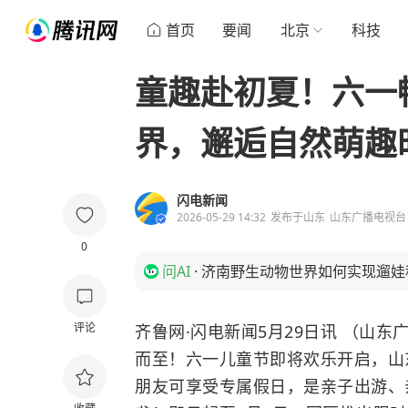
首页
要闻
北京
科技
童趣赴初夏！六一
界，邂逅自然萌趣
闪电新闻
2026-05-29 14:32
发布于
山东
山东广播电视台
0
问AI
·
济南野生动物世界如何实现遛娃
评论
齐鲁网·闪电新闻5月29日讯 （山
而至！六一儿童节即将欢乐开启，山
朋友可享受专属假日，是亲子出游、