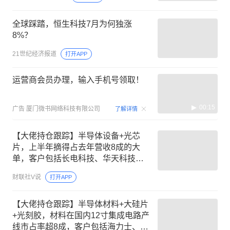
全球踩踏，恒生科技7月为何独涨
8%？
21世纪经济报道
打开APP
运营商会员办理，输入手机号领取！
00:15
广告
厦门微书网络科技有限公司
了解详情
【大佬持仓跟踪】半导体设备+光芯
片，上半年摘得占去年营收8成的大
单，客户包括长电科技、华天科技等
封测厂商，设备发往长江存储进行验
财联社V说
打开APP
证，这家公司细分设备国内市占率第
一
【大佬持仓跟踪】半导体材料+大硅片
+光刻胶，材料在国内12寸集成电路产
线市占率超8成，客户包括海力士、长