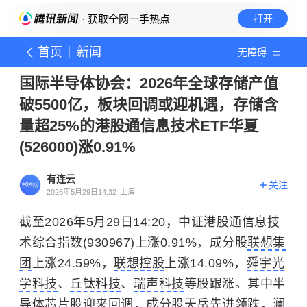
· 获取全网一手热点
打开
首页
新闻
无障碍
国际半导体协会：2026年全球存储产值
破5500亿，板块回调或迎机遇，存储含
量超25%的港股通信息技术ETF华夏
(526000)涨0.91%
有连云
关注
2026年5月29日14:32
上海
截至2026年5月29日14:20，中证港股通信息技
术综合指数(930967)上涨0.91%，成分股
联想集
团
上涨24.59%，
联想控股
上涨14.09%，
舜宇光
学科技
、
丘钛科技
、
瑞声科技
等股跟涨。其中半
导体芯片股迎来回调，成分股
天岳先进
领跌，
澜