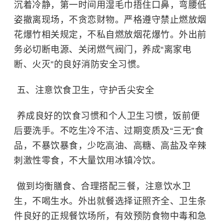
沉着冷静，第一时间用湿毛巾捂住口鼻，弯腰低
姿撤离现场，不贪恋财物。严格遵守禁止燃放烟
花爆竹相关规定，不私自燃放烟花爆竹。外出前
务必切断电源、关闭燃气阀门，养成“离
家电
断
、火灭”的良好消防安全习惯。
五、注意饮食卫生，守护舌尖安全
养成良好的饮食习惯和个人卫生习惯，饭前便
后要洗手。不吃生冷不洁、过期变质及“三无”食
品，不暴饮暴食，少吃高油、高糖、高盐及辛辣
刺激性零食，不大量饮用冰镇冷饮。
做到均衡膳食、合理搭配三餐，注意饮水卫
生，不喝生水。外出就餐选择证照齐全、卫生条
件良好的正规餐饮场所，有效预防食物中毒和急