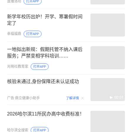
直播洛阳
打开APP
新学年校历出炉！开学、寒暑假时间
定了
幸福福鼎
打开APP
一地拟出新规：假期托管不纳入课后
服务；严禁变相学科培训……
光明社教育家
打开APP
核验未通过,身份保障还未认证成功
00:07
广告
鼎立健康小助手
了解详情
2026哈尔滨11所民办高中收费标准！
哈尔滨全搜索
打开APP