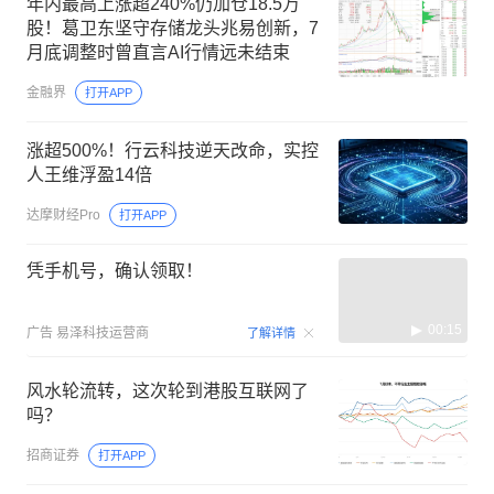
年内最高上涨超240%仍加仓18.5万
股！葛卫东坚守存储龙头兆易创新，7
月底调整时曾直言AI行情远未结束
金融界
打开APP
涨超500%！行云科技逆天改命，实控
人王维浮盈14倍
达摩财经Pro
打开APP
凭手机号，确认领取！
00:15
广告
易泽科技运营商
了解详情
风水轮流转，这次轮到港股互联网了
吗？
招商证券
打开APP