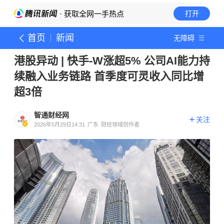
· 获取全网一手热点
打开
首页
新闻
无障碍
港股异动 | 快手-W涨超5% 公司AI能力持
续融入业务链路 首季度可灵收入同比增
超3倍
智通财经网
关注
2026年5月29日14:31
广东
财经领域创作者