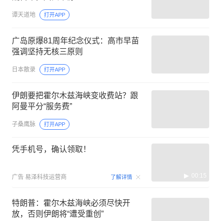
谭天道地
打开APP
广岛原爆81周年纪念仪式：高市早苗
强调坚持无核三原则
日本散录
打开APP
伊朗要把霍尔木兹海峡变收费站？跟
阿曼平分“服务费”
子桑鹰脉
打开APP
凭手机号，确认领取！
00:15
广告
易泽科技运营商
了解详情
特朗普：霍尔木兹海峡必须尽快开
放，否则伊朗将“遭受重创”