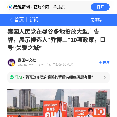
· 获取全网一手热点
打开
首页
新闻
无障碍
泰国人民党在曼谷多地投放大型广告
牌，展示候选人“乔博士”10项政策，口
号“关爱之城”
泰国中文社
关注
2026年5月29日14:29
广东
国际领域创作者
问AI
·
猜瓦改变竞选策略的背后有哪些深层考量？