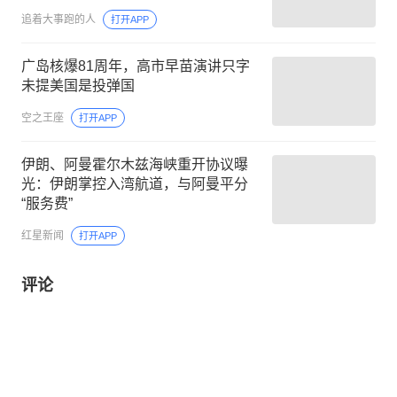
追着大事跑的人
打开APP
广岛核爆81周年，高市早苗演讲只字
未提美国是投弹国
空之王座
打开APP
伊朗、阿曼霍尔木兹海峡重开协议曝
光：伊朗掌控入湾航道，与阿曼平分
“服务费”
红星新闻
打开APP
评论