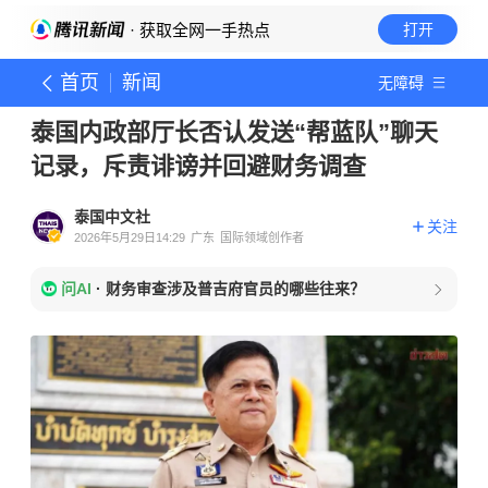
· 获取全网一手热点
打开
首页
新闻
无障碍
泰国内政部厅长否认发送“帮蓝队”聊天
记录，斥责诽谤并回避财务调查
泰国中文社
关注
2026年5月29日14:29
广东
国际领域创作者
问AI
·
财务审查涉及普吉府官员的哪些往来？