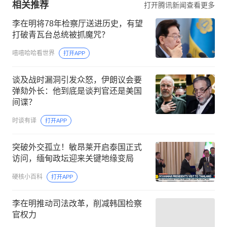
相关推荐
打开腾讯新闻查看更多
李在明将78年检察厅送进历史，有望
打破青瓦台总统被抓魔咒？
嘻嘻哈哈看世界
打开APP
谈及战时漏洞引发众怒，伊朗议会要
弹劾外长：他到底是谈判官还是美国
间谍？
时谈有译
打开APP
突破外交孤立！敏昂莱开启泰国正式
访问，缅甸政坛迎来关键地缘变局
硬核小百科
打开APP
李在明推动司法改革，削减韩国检察
官权力