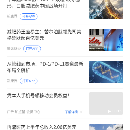
形，口服减肥药中国战场开打
新康界
打开APP
减肥药王座易主：替尔泊肽领先司美
格鲁肽超百亿美元
腾讯财经
打开APP
从管线到市场：PD-1/PD-L1赛道最新
布局全解析
新康界
打开APP
凭本人手机号领移动会员权益！
00:15
广告
加点量-会员中心
了解详情
再鼎医药上半年总收入2.06亿美元