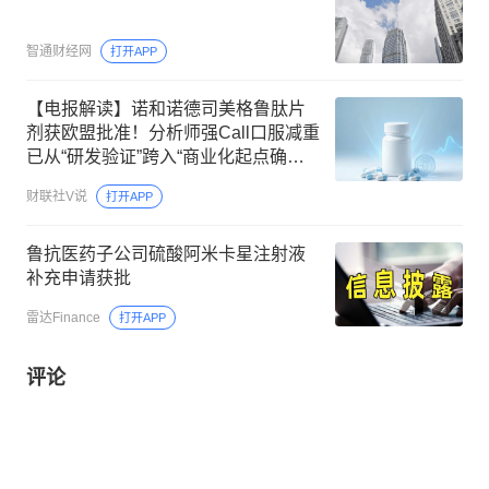
智通财经网
打开APP
【电报解读】诺和诺德司美格鲁肽片
剂获欧盟批准！分析师强Call口服减重
已从“研发验证”跨入“商业化起点确
认”，这家公司相关口服片剂在美国递
财联社V说
打开APP
交的IND申请已获批
鲁抗医药子公司硫酸阿米卡星注射液
补充申请获批
雷达Finance
打开APP
评论