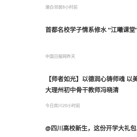
潮白邻居
8小时前
首都名校学子情系修水 “江曦课堂
中国日报网
昨天
【师者如光】以德润心铸师魂 以
大理州初中骨干教师冯晓清
今日宾川
20小时前
@四川高校新生，这份开学大礼包