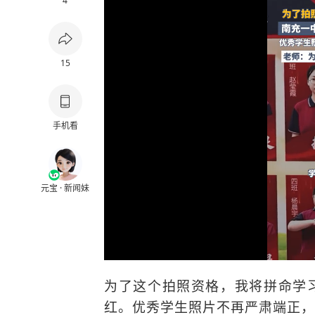
4
15
手机看
元宝 · 新闻妹
为了这个拍照资格，我将拼命学
红。优秀学生照片不再严肃端正，