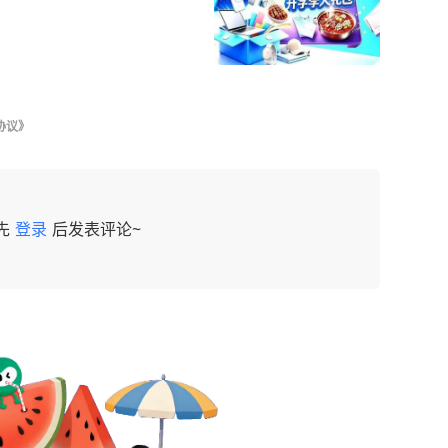
协议》
先
登录
后发表评论~