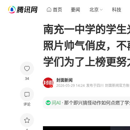
首页
要闻
北京
科技
南充一中学的学生
照片帅气俏皮，不
学们为了上榜更努
34
封面新闻
2026-05-29 14:24
发布于
四川
封面新闻官方账
问AI
·
那个即兴搞怪动作如何点燃了学
评论