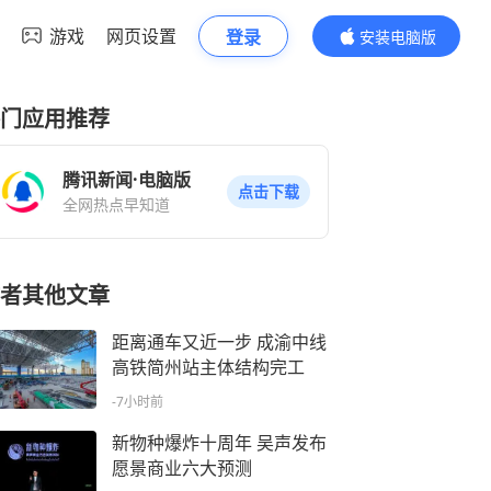
游戏
网页设置
登录
安装电脑版
内容更精彩
门应用推荐
腾讯新闻·电脑版
点击下载
全网热点早知道
者其他文章
距离通车又近一步 成渝中线
高铁简州站主体结构完工
-7小时前
新物种爆炸十周年 吴声发布
愿景商业六大预测