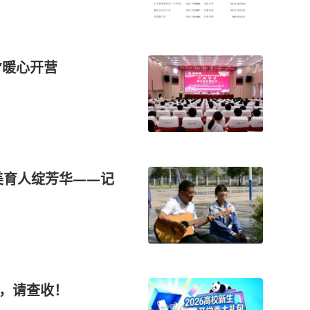
”暖心开营
美育人绽芳华——记
，请查收！