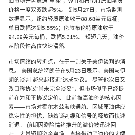
油市场开盘遭遇“重挫”，WTI和布伦特原油期货
价格一度双双跌超5%。 到5月27日，市场监测
数据显示，纽约轻质原油收于88.68美元每桶，
单日跌幅达到5.55%；伦敦布伦特原油收于
94.29美元每桶，跌幅5.31%。 短短几天，油价
从阶段性高位快速滑落。
市场情绪的转折点，在于一则关于美伊谈判的消
息。 美国总统特朗普在5月23日表示，美国与伊
朗的谈判“越来越接近”达成协议。 尽管他次日又
改口称协议“尚未完全谈妥”，但市场似乎已经提
前在为和平协议定价。 此前推高油价的核心因
素——市场对
霍尔木兹海峡
通航、区域原油供应
稳定性的担忧，随着谈判缓和信号的释放而快速
消退。 前期因避险情绪推升的溢价被迅速回
吐，大量短期资金离场，直接带动了油价的大幅