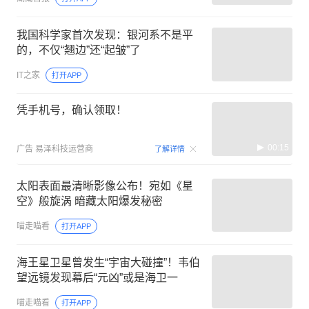
我国科学家首次发现：银河系不是平
的，不仅“翘边”还“起皱”了
IT之家
打开APP
凭手机号，确认领取！
00:15
广告
易泽科技运营商
了解详情
太阳表面最清晰影像公布！宛如《星
空》般旋涡 暗藏太阳爆发秘密
喵走喵看
打开APP
海王星卫星曾发生“宇宙大碰撞”！韦伯
望远镜发现幕后“元凶”或是海卫一
喵走喵看
打开APP