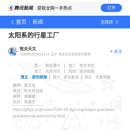
· 获取全网一手热点
打开
首页
新闻
无障碍
太阳系的行星工厂
牧夫天文
关注
2026年5月29日14:14
辽宁
牧夫天文论坛官方账号
周一 · 知古通今
|
周二 · 牧夫专栏
周三 · 风月同天
|
周四 · 观测指南
周五 · 深空探测
|
周六 · 茶余星话
|
周日 · 天象预报
翻译：葛文迪
校对：牧夫校对组
编排：胡暖暖
后台：朱宸宇
https://phys.org/news/2026-05-ligovirgokagra-precision-
gravitational-astronomy.html